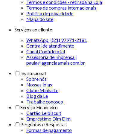
Termos e condições - retirada na Loja
Termos de compras internacionais
Politica de privacidade
Mapa do site
Serviços ao cliente
WhatsApp | (21) 97971-2181
Central de atendimento
Canal Confidencial
Assessoria de Imprensa |
paula@agenciaamais.com.br
Institucional
Sobre nós
Nossas lojas
Clube Minha Le
Blog da Le
Trabalhe conosco
Serviço Financeiro
Cartão Le biscuit
Empréstimo Dim Dim
Perguntas e Respostas
Formas de pagamento