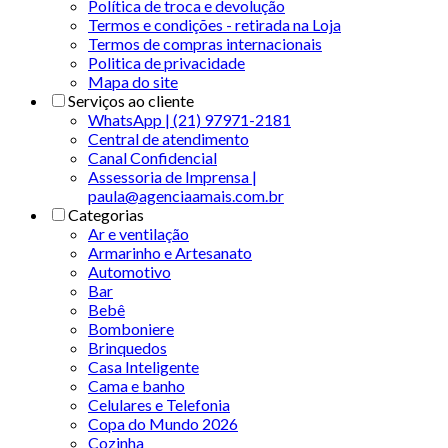
Política de troca e devolução
Termos e condições - retirada na Loja
Termos de compras internacionais
Politica de privacidade
Mapa do site
Serviços ao cliente
WhatsApp | (21) 97971-2181
Central de atendimento
Canal Confidencial
Assessoria de Imprensa |
paula@agenciaamais.com.br
Categorias
Ar e ventilação
Armarinho e Artesanato
Automotivo
Bar
Bebê
Bomboniere
Brinquedos
Casa Inteligente
Cama e banho
Celulares e Telefonia
Copa do Mundo 2026
Cozinha