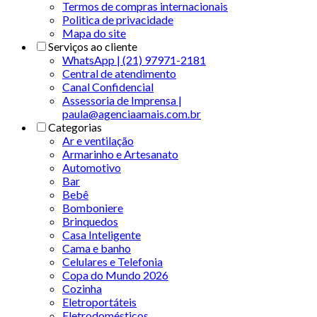
Termos de compras internacionais
Politica de privacidade
Mapa do site
Serviços ao cliente
WhatsApp | (21) 97971-2181
Central de atendimento
Canal Confidencial
Assessoria de Imprensa |
paula@agenciaamais.com.br
Categorias
Ar e ventilação
Armarinho e Artesanato
Automotivo
Bar
Bebê
Bomboniere
Brinquedos
Casa Inteligente
Cama e banho
Celulares e Telefonia
Copa do Mundo 2026
Cozinha
Eletroportáteis
Eletrodomésticos