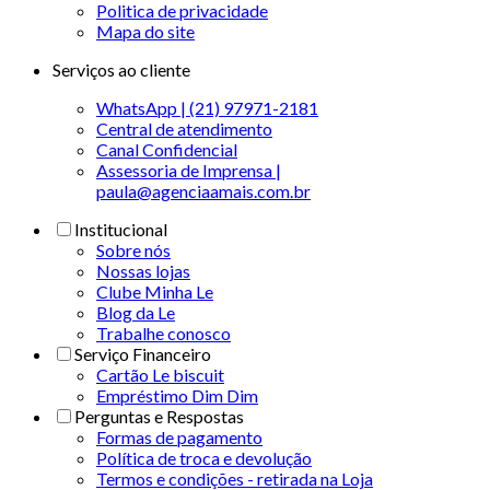
Politica de privacidade
Mapa do site
Serviços ao cliente
WhatsApp | (21) 97971-2181
Central de atendimento
Canal Confidencial
Assessoria de Imprensa |
paula@agenciaamais.com.br
Institucional
Sobre nós
Nossas lojas
Clube Minha Le
Blog da Le
Trabalhe conosco
Serviço Financeiro
Cartão Le biscuit
Empréstimo Dim Dim
Perguntas e Respostas
Formas de pagamento
Política de troca e devolução
Termos e condições - retirada na Loja