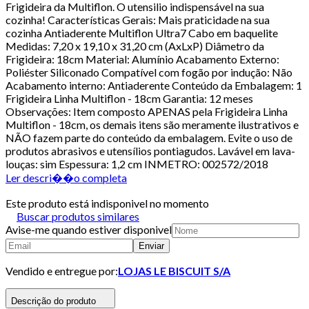
Frigideira da Multiflon. O utensilio indispensável na sua
cozinha! Características Gerais: Mais praticidade na sua
cozinha Antiaderente Multiflon Ultra7 Cabo em baquelite
Medidas: 7,20 x 19,10 x 31,20 cm (AxLxP) Diâmetro da
Frigideira: 18cm Material: Alumínio Acabamento Externo:
Poliéster Siliconado Compatível com fogão por indução: Não
Acabamento interno: Antiaderente Conteúdo da Embalagem: 1
Frigideira Linha Multiflon - 18cm Garantia: 12 meses
Observações: Item composto APENAS pela Frigideira Linha
Multiflon - 18cm, os demais itens são meramente ilustrativos e
NÃO fazem parte do conteúdo da embalagem. Evite o uso de
produtos abrasivos e utensílios pontiagudos. Lavável em lava-
louças: sim Espessura: 1,2 cm INMETRO: 002572/2018
Ler descri��o completa
Este produto está indisponivel no momento
Buscar produtos similares
Avise-me quando estiver disponivel
Enviar
Vendido e entregue por:
LOJAS LE BISCUIT S/A
Descrição do produto