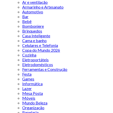
Ar e ventilação
Armarinho e Artesanato
Automotivo
Bar
Bebê
Bomboniere
Brinquedos
Casa Inteligente
Cama e banho
Celulares e Telefonia
Copa do Mundo 2026
Cozinha
Eletroportáteis
Eletrodomésticos
Ferramentas e Construção
Festa
Games
Informática
Lazer
Mesa Posta
Móveis
Mundo Beleza
Organização
Papelaria