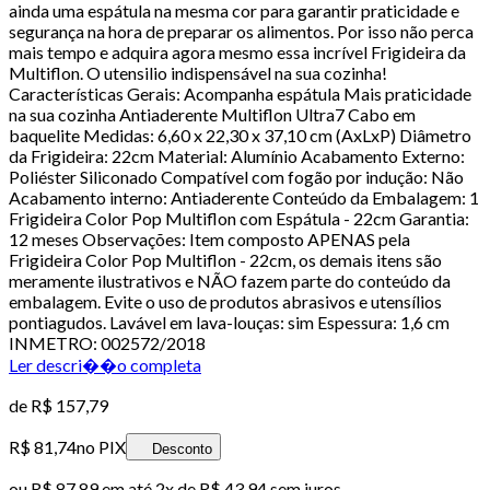
ainda uma espátula na mesma cor para garantir praticidade e
segurança na hora de preparar os alimentos. Por isso não perca
mais tempo e adquira agora mesmo essa incrível Frigideira da
Multiflon. O utensilio indispensável na sua cozinha!
Características Gerais: Acompanha espátula Mais praticidade
na sua cozinha Antiaderente Multiflon Ultra7 Cabo em
baquelite Medidas: 6,60 x 22,30 x 37,10 cm (AxLxP) Diâmetro
da Frigideira: 22cm Material: Alumínio Acabamento Externo:
Poliéster Siliconado Compatível com fogão por indução: Não
Acabamento interno: Antiaderente Conteúdo da Embalagem: 1
Frigideira Color Pop Multiflon com Espátula - 22cm Garantia:
12 meses Observações: Item composto APENAS pela
Frigideira Color Pop Multiflon - 22cm, os demais itens são
meramente ilustrativos e NÃO fazem parte do conteúdo da
embalagem. Evite o uso de produtos abrasivos e utensílios
pontiagudos. Lavável em lava-louças: sim Espessura: 1,6 cm
INMETRO: 002572/2018
Ler descri��o completa
de
R$ 157,79
R$ 81,74
no PIX
Desconto
ou
R$ 87,89
em até
2x de R$ 43,94 sem juros