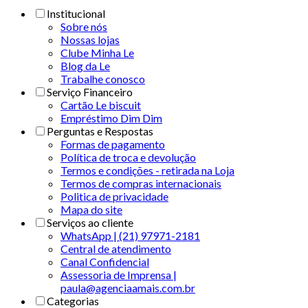
Institucional
Sobre nós
Nossas lojas
Clube Minha Le
Blog da Le
Trabalhe conosco
Serviço Financeiro
Cartão Le biscuit
Empréstimo Dim Dim
Perguntas e Respostas
Formas de pagamento
Política de troca e devolução
Termos e condições - retirada na Loja
Termos de compras internacionais
Politica de privacidade
Mapa do site
Serviços ao cliente
WhatsApp | (21) 97971-2181
Central de atendimento
Canal Confidencial
Assessoria de Imprensa |
paula@agenciaamais.com.br
Categorias