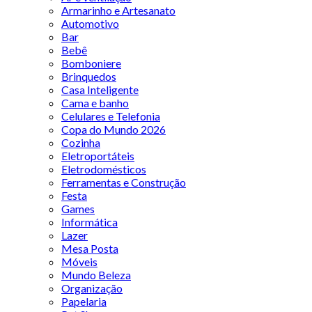
Armarinho e Artesanato
Automotivo
Bar
Bebê
Bomboniere
Brinquedos
Casa Inteligente
Cama e banho
Celulares e Telefonia
Copa do Mundo 2026
Cozinha
Eletroportáteis
Eletrodomésticos
Ferramentas e Construção
Festa
Games
Informática
Lazer
Mesa Posta
Móveis
Mundo Beleza
Organização
Papelaria