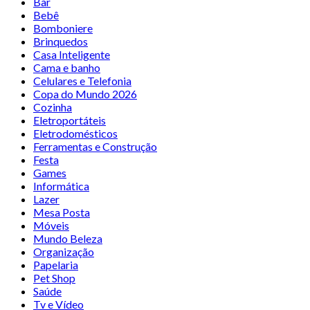
Bar
Bebê
Bomboniere
Brinquedos
Casa Inteligente
Cama e banho
Celulares e Telefonia
Copa do Mundo 2026
Cozinha
Eletroportáteis
Eletrodomésticos
Ferramentas e Construção
Festa
Games
Informática
Lazer
Mesa Posta
Móveis
Mundo Beleza
Organização
Papelaria
Pet Shop
Saúde
Tv e Vídeo