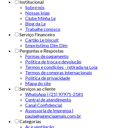
Institucional
Sobre nós
Nossas lojas
Clube Minha Le
Blog da Le
Trabalhe conosco
Serviço Financeiro
Cartão Le biscuit
Empréstimo Dim Dim
Perguntas e Respostas
Formas de pagamento
Política de troca e devolução
Termos e condições - retirada na Loja
Termos de compras internacionais
Politica de privacidade
Mapa do site
Serviços ao cliente
WhatsApp | (21) 97971-2181
Central de atendimento
Canal Confidencial
Assessoria de Imprensa |
paula@agenciaamais.com.br
Categorias
Ar e ventilação