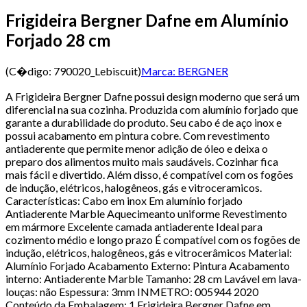
Frigideira Bergner Dafne em Alumínio
Forjado 28 cm
(C�digo:
790020_Lebiscuit
)
Marca:
BERGNER
A Frigideira Bergner Dafne possui design moderno que será um
diferencial na sua cozinha. Produzida com alumínio forjado que
garante a durabilidade do produto. Seu cabo é de aço inox e
possui acabamento em pintura cobre. Com revestimento
antiaderente que permite menor adição de óleo e deixa o
preparo dos alimentos muito mais saudáveis. Cozinhar fica
mais fácil e divertido. Além disso, é compatível com os fogões
de indução, elétricos, halogêneos, gás e vitroceramicos.
Características: Cabo em inox Em alumínio forjado
Antiaderente Marble Aquecimeanto uniforme Revestimento
em mármore Excelente camada antiaderente Ideal para
cozimento médio e longo prazo É compatível com os fogões de
indução, elétricos, halogêneos, gás e vitrocerâmicos Material:
Alumínio Forjado Acabamento Externo: Pintura Acabamento
interno: Antiaderente Marble Tamanho: 28 cm Lavável em lava-
louças: não Espessura: 3mm INMETRO: 005944 2020
Conteúdo da Embalagem: 1 Frigideira Bergner Dafne em