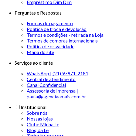
Empréstimo Dim Dim
Perguntas e Respostas
Formas de pagamento
Política de troca e devolução
Termos e condições - retirada na Loja
Termos de compras internacionais
Politica de privacidade
Mapa do site
Serviços ao cliente
WhatsApp | (21) 97971-2181
Central de atendimento
Canal Confidencial
Assessoria de Imprensa |
paula@agenciaamais.com.br
Institucional
Sobre nós
Nossas lojas
Clube Minha Le
Blog da Le
Trabalhe conosco