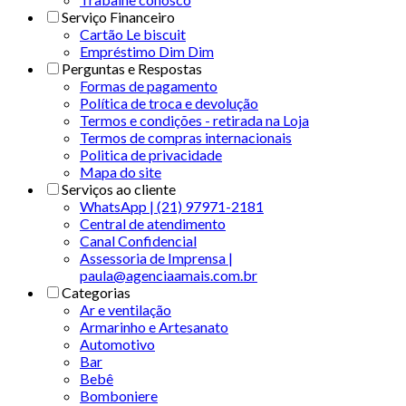
Serviço Financeiro
Cartão Le biscuit
Empréstimo Dim Dim
Perguntas e Respostas
Formas de pagamento
Política de troca e devolução
Termos e condições - retirada na Loja
Termos de compras internacionais
Politica de privacidade
Mapa do site
Serviços ao cliente
WhatsApp | (21) 97971-2181
Central de atendimento
Canal Confidencial
Assessoria de Imprensa |
paula@agenciaamais.com.br
Categorias
Ar e ventilação
Armarinho e Artesanato
Automotivo
Bar
Bebê
Bomboniere