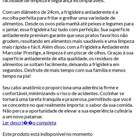
facilidade de limpeza e segurança incomparáveis.
Com um diâmetro de 24cm, a frigideira antiaderente é a
escolha perfeita para fritar e grelhar uma variedade de
alimentos. Desde os ovos pela manhã até peixes e legumes para
o jantar, essa frigideira faz tudo com perfeição. Sua superfície
antiaderente premium garante que seus pratos favoritos não
grudem, resultando em alimentos mais saudáveis e uma limpeza
mais rápida e fácil. Além disso, com a Frigideira Antiaderente
Marcolar Prestige, a limpeza é um piscar de olhos. Graças à sua
superfície antiaderente de alta qualidade, os resíduos de
alimentos se soltam facilmente, deixando a frigideira em
segundos. Desfrute de mais tempo com sua família e menos
tempo na pia!
Seu cabo anatômico proporciona uma aderência firme e
confortável, minimizando o risco de acidentes. Cozinhar se
tornará uma tarefa tranquila e prazerosa, permitindo que você
se concentre no que realmente importa: o sabor da sua comida.
Não perca a oportunidade de elevar a sua experiência culinária
a um novo patamar.
Ler descri��o completa
Este produto está indisponivel no momento