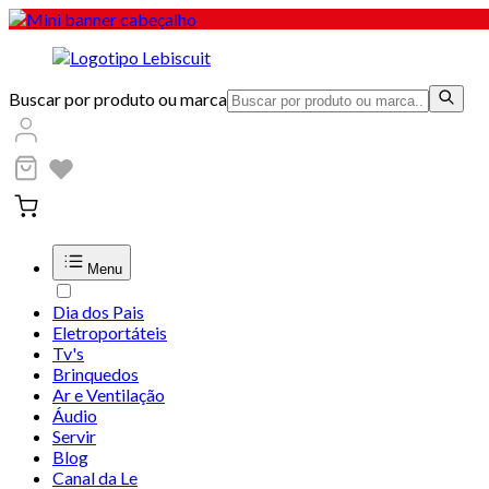
Buscar por produto ou marca
Menu
Dia dos Pais
Eletroportáteis
Tv's
Brinquedos
Ar e Ventilação
Áudio
Servir
Blog
Canal da Le