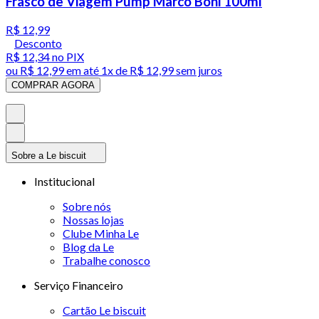
Frasco de Viagem Pump Marco Boni 100ml
R$ 12,99
Desconto
R$ 12,34
no PIX
ou
R$ 12,99
em até 1x de
R$ 12,99
sem juros
COMPRAR AGORA
Sobre a Le biscuit
Institucional
Sobre nós
Nossas lojas
Clube Minha Le
Blog da Le
Trabalhe conosco
Serviço Financeiro
Cartão Le biscuit