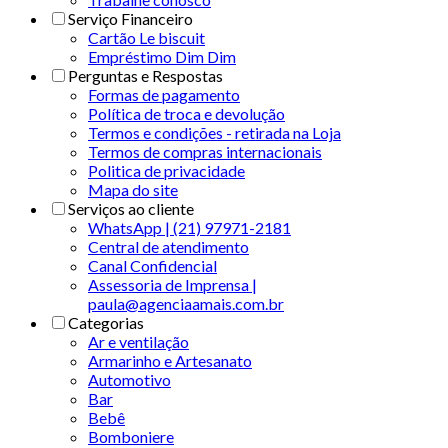
Serviço Financeiro
Cartão Le biscuit
Empréstimo Dim Dim
Perguntas e Respostas
Formas de pagamento
Política de troca e devolução
Termos e condições - retirada na Loja
Termos de compras internacionais
Politica de privacidade
Mapa do site
Serviços ao cliente
WhatsApp | (21) 97971-2181
Central de atendimento
Canal Confidencial
Assessoria de Imprensa |
paula@agenciaamais.com.br
Categorias
Ar e ventilação
Armarinho e Artesanato
Automotivo
Bar
Bebê
Bomboniere