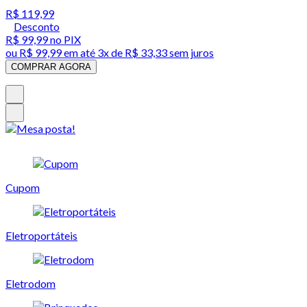
R$ 119,99
Desconto
R$ 99,99
no PIX
ou
R$ 99,99
em até
3x de R$ 33,33 sem juros
COMPRAR AGORA
Cupom
Eletroportáteis
Eletrodom