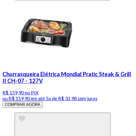
Churrasqueira Elétrica Mondial Pratic Steak & Grill
II CH-07 - 127V
R$ 159,90
no PIX
ou
R$ 159,90
em até
5x de R$ 31,98 sem juros
COMPRAR AGORA