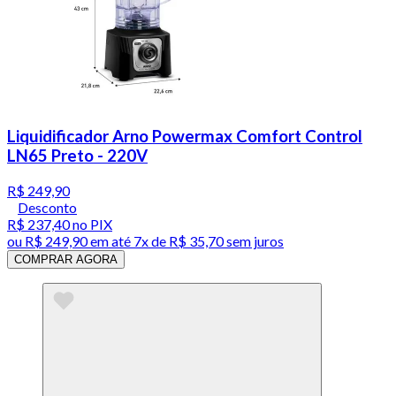
Liquidificador Arno Powermax Comfort Control
LN65 Preto - 220V
R$ 249,90
Desconto
R$ 237,40
no PIX
ou
R$ 249,90
em até
7x de R$ 35,70 sem juros
COMPRAR AGORA