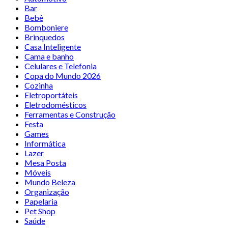
Bar
Bebê
Bomboniere
Brinquedos
Casa Inteligente
Cama e banho
Celulares e Telefonia
Copa do Mundo 2026
Cozinha
Eletroportáteis
Eletrodomésticos
Ferramentas e Construção
Festa
Games
Informática
Lazer
Mesa Posta
Móveis
Mundo Beleza
Organização
Papelaria
Pet Shop
Saúde