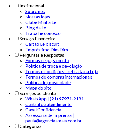
Institucional
Sobre nós
Nossas lojas
Clube Minha Le
Blog da Le
Trabalhe conosco
Serviço Financeiro
Cartão Le biscuit
Empréstimo Dim Dim
Perguntas e Respostas
Formas de pagamento
Política de troca e devolução
Termos e condições - retirada na Loja
Termos de compras internacionais
Politica de privacidade
Mapa do site
Serviços ao cliente
WhatsApp | (21) 97971-2181
Central de atendimento
Canal Confidencial
Assessoria de Imprensa |
paula@agenciaamais.com.br
Categorias