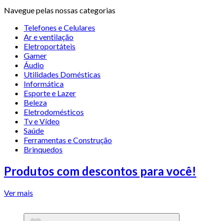
Navegue pelas nossas categorias
Telefones e Celulares
Ar e ventilação
Eletroportáteis
Gamer
Áudio
Utilidades Domésticas
Informática
Esporte e Lazer
Beleza
Eletrodomésticos
Tv e Vídeo
Saúde
Ferramentas e Construção
Brinquedos
Produtos com descontos para você!
Ver mais