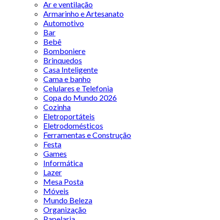
Ar e ventilação
Armarinho e Artesanato
Automotivo
Bar
Bebê
Bomboniere
Brinquedos
Casa Inteligente
Cama e banho
Celulares e Telefonia
Copa do Mundo 2026
Cozinha
Eletroportáteis
Eletrodomésticos
Ferramentas e Construção
Festa
Games
Informática
Lazer
Mesa Posta
Móveis
Mundo Beleza
Organização
Papelaria