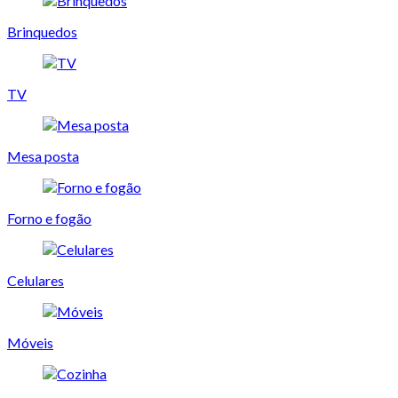
Brinquedos
TV
Mesa posta
Forno e fogão
Celulares
Móveis