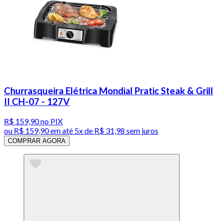
Churrasqueira Elétrica Mondial Pratic Steak & Grill
II CH-07 - 127V
R$ 159,90
no PIX
ou
R$ 159,90
em até
5x de R$ 31,98 sem juros
COMPRAR AGORA