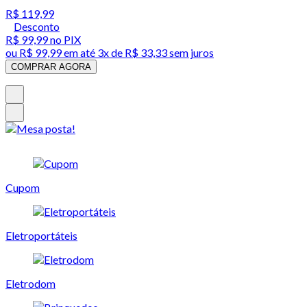
R$ 119,99
Desconto
R$ 99,99
no PIX
ou
R$ 99,99
em até
3x de R$ 33,33 sem juros
COMPRAR AGORA
Cupom
Eletroportáteis
Eletrodom