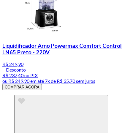
Liquidificador Arno Powermax Comfort Control
LN65 Preto - 220V
R$ 249,90
Desconto
R$ 237,40
no PIX
ou
R$ 249,90
em até
7x de R$ 35,70 sem juros
COMPRAR AGORA