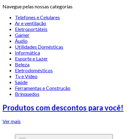
Navegue pelas nossas categorias
Telefones e Celulares
Ar e ventilação
Eletroportáteis
Gamer
Áudio
Utilidades Domésticas
Informática
Esporte e Lazer
Beleza
Eletrodomésticos
Tv e Vídeo
Saúde
Ferramentas e Construção
Brinquedos
Produtos com descontos para você!
Ver mais