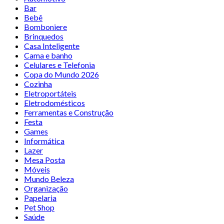
Bar
Bebê
Bomboniere
Brinquedos
Casa Inteligente
Cama e banho
Celulares e Telefonia
Copa do Mundo 2026
Cozinha
Eletroportáteis
Eletrodomésticos
Ferramentas e Construção
Festa
Games
Informática
Lazer
Mesa Posta
Móveis
Mundo Beleza
Organização
Papelaria
Pet Shop
Saúde