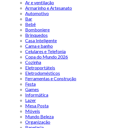
Ar e ventilação
Armarinho e Artesanato
Automotivo
Bar
Bebê
Bomboniere
Brinquedos
Casa Inteligente
Cama e banho
Celulares e Telefonia
Copa do Mundo 2026
Cozinha
Eletroportáteis
Eletrodomésticos
Ferramentas e Construção
Festa
Games
Informática
Lazer
Mesa Posta
Móveis
Mundo Beleza
Organização
Papelaria