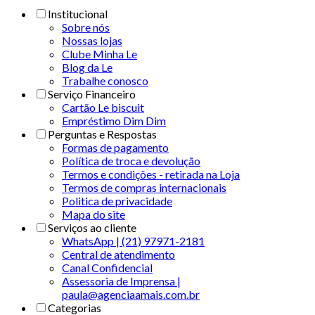
Institucional
Sobre nós
Nossas lojas
Clube Minha Le
Blog da Le
Trabalhe conosco
Serviço Financeiro
Cartão Le biscuit
Empréstimo Dim Dim
Perguntas e Respostas
Formas de pagamento
Política de troca e devolução
Termos e condições - retirada na Loja
Termos de compras internacionais
Politica de privacidade
Mapa do site
Serviços ao cliente
WhatsApp | (21) 97971-2181
Central de atendimento
Canal Confidencial
Assessoria de Imprensa |
paula@agenciaamais.com.br
Categorias