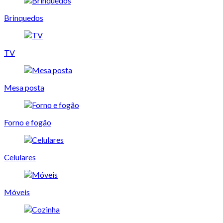
Brinquedos
TV
Mesa posta
Forno e fogão
Celulares
Móveis