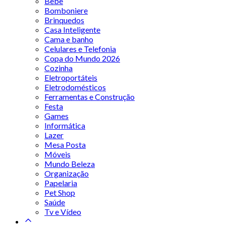
Bebê
Bomboniere
Brinquedos
Casa Inteligente
Cama e banho
Celulares e Telefonia
Copa do Mundo 2026
Cozinha
Eletroportáteis
Eletrodomésticos
Ferramentas e Construção
Festa
Games
Informática
Lazer
Mesa Posta
Móveis
Mundo Beleza
Organização
Papelaria
Pet Shop
Saúde
Tv e Vídeo