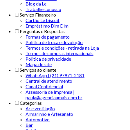
Blog da Le
Trabalhe conosco
Serviço Financeiro
Cartão Le biscuit
Empréstimo Dim Dim
Perguntas e Respostas
Formas de pagamento
Política de troca e devolução
Termos e condições - retirada na Loja
Termos de compras internacionais
Politica de privacidade
Mapa do site
Serviços ao cliente
WhatsApp | (21) 97971-2181
Central de atendimento
Canal Confidencial
Assessoria de Imprensa |
paula@agenciaamais.com.br
Categorias
Ar e ventilação
Armarinho e Artesanato
Automotivo
Bar