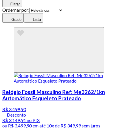
Filtrar
Ordernar por:
Grade
Lista
Relógio Fossil Masculino Ref: Me3262/1kn
Automático Esqueleto Prateado
R$ 3.499,90
Desconto
R$ 3.149,91
no PIX
ou
R$ 3.499,90
em até
10x de R$ 349,99 sem juros