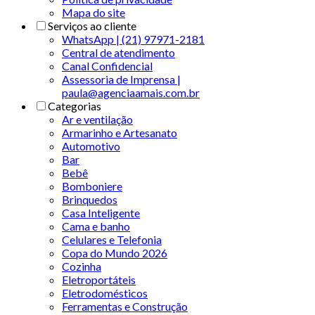
Mapa do site
Serviços ao cliente
WhatsApp | (21) 97971-2181
Central de atendimento
Canal Confidencial
Assessoria de Imprensa |
paula@agenciaamais.com.br
Categorias
Ar e ventilação
Armarinho e Artesanato
Automotivo
Bar
Bebê
Bomboniere
Brinquedos
Casa Inteligente
Cama e banho
Celulares e Telefonia
Copa do Mundo 2026
Cozinha
Eletroportáteis
Eletrodomésticos
Ferramentas e Construção