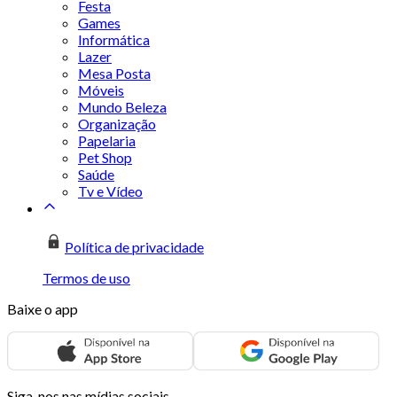
Festa
Games
Informática
Lazer
Mesa Posta
Móveis
Mundo Beleza
Organização
Papelaria
Pet Shop
Saúde
Tv e Vídeo
Política de privacidade
Termos de uso
Baixe o app
Siga-nos nas mídias sociais