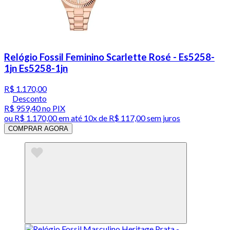
Relógio Fossil Feminino Scarlette Rosé - Es5258-
1jn Es5258-1jn
R$ 1.170,00
Desconto
R$ 959,40
no PIX
ou
R$ 1.170,00
em até
10x de R$ 117,00 sem juros
COMPRAR AGORA