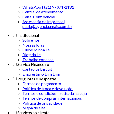
WhatsApp | (21) 97971-2181
Central de atendimento
Canal Confidencial
Assessoria de Imprensa |
paula@agenciaamais.com.br
Institucional
Sobre nós
Nossas lojas
Clube Minha Le
Blog da Le
Trabalhe conosco
Serviço Financeiro
Cartão Le biscuit
Empréstimo Dim Dim
Perguntas e Respostas
Formas de pagamento
Política de troca e devolução
Termos e condições - retirada na Loja
Termos de compras internacionais
Politica de privacidade
Mapa do site
Serviços ao cliente