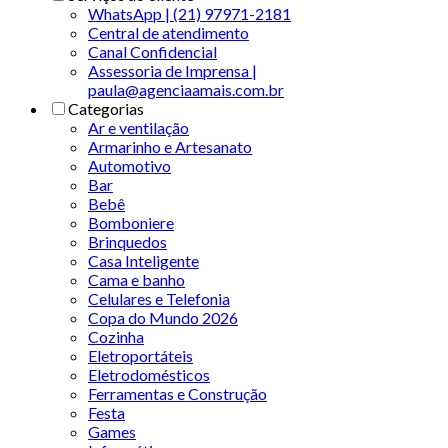
WhatsApp | (21) 97971-2181
Central de atendimento
Canal Confidencial
Assessoria de Imprensa |
paula@agenciaamais.com.br
Categorias
Ar e ventilação
Armarinho e Artesanato
Automotivo
Bar
Bebê
Bomboniere
Brinquedos
Casa Inteligente
Cama e banho
Celulares e Telefonia
Copa do Mundo 2026
Cozinha
Eletroportáteis
Eletrodomésticos
Ferramentas e Construção
Festa
Games