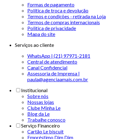
Formas de pagamento
Política de troca e devolução
Termos e condições - retirada na Loja
Termos de compras internacionais
Politica de privacidade
Mapa do site
Serviços ao cliente
WhatsApp | (21) 97971-2181
Central de atendimento
Canal Confidencial
Assessoria de Imprensa |
paula@agenciaamais.com.br
Institucional
Sobre nós
Nossas lojas
Clube Minha Le
Blog da Le
Trabalhe conosco
Serviço Financeiro
Cartão Le biscuit
Empréstimo Dim Dim