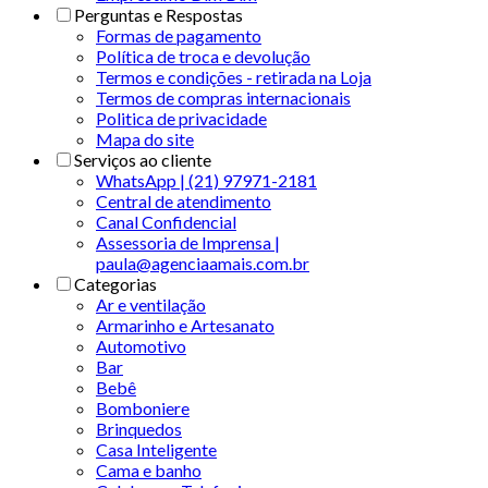
Perguntas e Respostas
Formas de pagamento
Política de troca e devolução
Termos e condições - retirada na Loja
Termos de compras internacionais
Politica de privacidade
Mapa do site
Serviços ao cliente
WhatsApp | (21) 97971-2181
Central de atendimento
Canal Confidencial
Assessoria de Imprensa |
paula@agenciaamais.com.br
Categorias
Ar e ventilação
Armarinho e Artesanato
Automotivo
Bar
Bebê
Bomboniere
Brinquedos
Casa Inteligente
Cama e banho