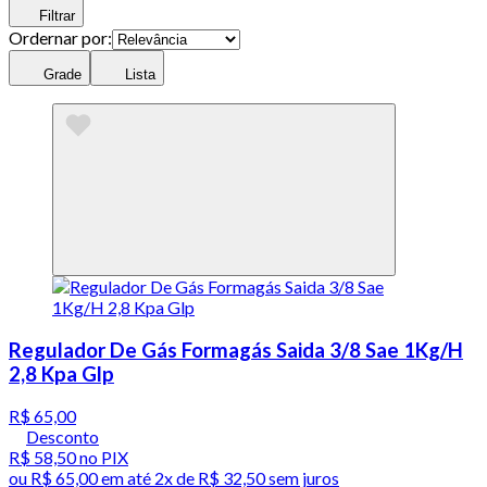
Filtrar
Ordernar por:
Grade
Lista
Regulador De Gás Formagás Saida 3/8 Sae 1Kg/H
2,8 Kpa Glp
R$ 65,00
Desconto
R$ 58,50
no PIX
ou
R$ 65,00
em até
2x de R$ 32,50 sem juros