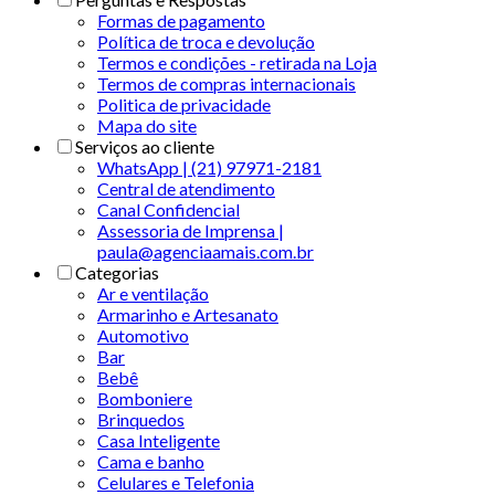
Formas de pagamento
Política de troca e devolução
Termos e condições - retirada na Loja
Termos de compras internacionais
Politica de privacidade
Mapa do site
Serviços ao cliente
WhatsApp | (21) 97971-2181
Central de atendimento
Canal Confidencial
Assessoria de Imprensa |
paula@agenciaamais.com.br
Categorias
Ar e ventilação
Armarinho e Artesanato
Automotivo
Bar
Bebê
Bomboniere
Brinquedos
Casa Inteligente
Cama e banho
Celulares e Telefonia