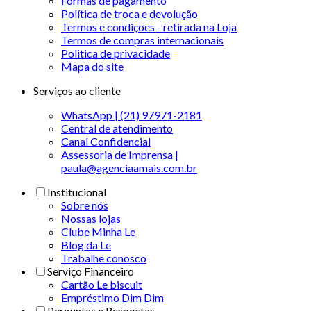
Formas de pagamento
Política de troca e devolução
Termos e condições - retirada na Loja
Termos de compras internacionais
Politica de privacidade
Mapa do site
Serviços ao cliente
WhatsApp | (21) 97971-2181
Central de atendimento
Canal Confidencial
Assessoria de Imprensa |
paula@agenciaamais.com.br
Institucional
Sobre nós
Nossas lojas
Clube Minha Le
Blog da Le
Trabalhe conosco
Serviço Financeiro
Cartão Le biscuit
Empréstimo Dim Dim
Perguntas e Respostas