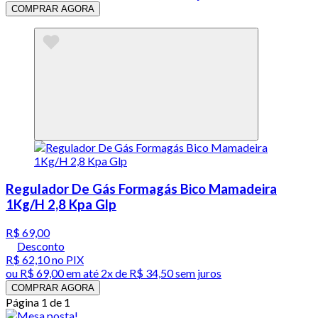
COMPRAR AGORA
Regulador De Gás Formagás Bico Mamadeira
1Kg/H 2,8 Kpa Glp
R$ 69,00
Desconto
R$ 62,10
no PIX
ou
R$ 69,00
em até
2x de R$ 34,50 sem juros
COMPRAR AGORA
Página 1 de 1