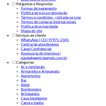
Perguntas e Respostas
Formas de pagamento
Política de troca e devolução
Termos e condições - retirada na Loja
Termos de compras internacionais
Politica de privacidade
Mapa do site
Serviços ao cliente
WhatsApp | (21) 97971-2181
Central de atendimento
Canal Confidencial
Assessoria de Imprensa |
paula@agenciaamais.com.br
Categorias
Ar e ventilação
Armarinho e Artesanato
Automotivo
Bar
Bebê
Bomboniere
Brinquedos
Casa Inteligente
Cama e banho