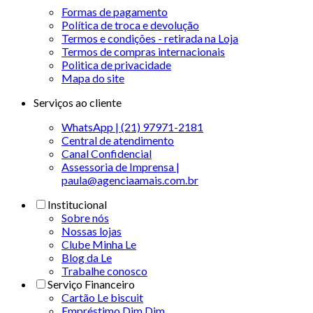
Formas de pagamento
Política de troca e devolução
Termos e condições - retirada na Loja
Termos de compras internacionais
Politica de privacidade
Mapa do site
Serviços ao cliente
WhatsApp | (21) 97971-2181
Central de atendimento
Canal Confidencial
Assessoria de Imprensa |
paula@agenciaamais.com.br
Institucional
Sobre nós
Nossas lojas
Clube Minha Le
Blog da Le
Trabalhe conosco
Serviço Financeiro
Cartão Le biscuit
Empréstimo Dim Dim