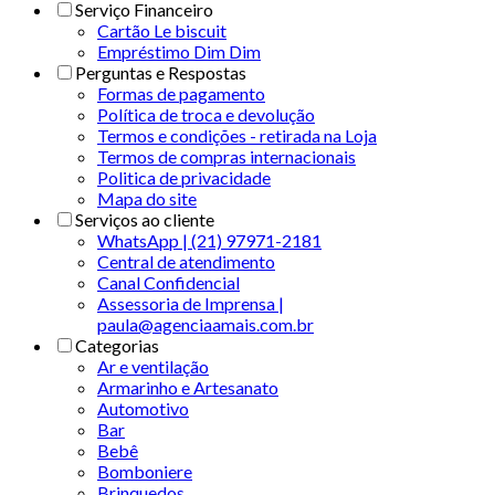
Serviço Financeiro
Cartão Le biscuit
Empréstimo Dim Dim
Perguntas e Respostas
Formas de pagamento
Política de troca e devolução
Termos e condições - retirada na Loja
Termos de compras internacionais
Politica de privacidade
Mapa do site
Serviços ao cliente
WhatsApp | (21) 97971-2181
Central de atendimento
Canal Confidencial
Assessoria de Imprensa |
paula@agenciaamais.com.br
Categorias
Ar e ventilação
Armarinho e Artesanato
Automotivo
Bar
Bebê
Bomboniere
Brinquedos