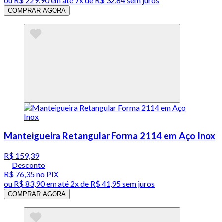
ou
R$ 229,90
em até
7x de R$ 32,84 sem juros
COMPRAR AGORA
Manteigueira Retangular Forma 2114 em Aço Inox
R$ 159,39
Desconto
R$ 76,35
no PIX
ou
R$ 83,90
em até
2x de R$ 41,95 sem juros
COMPRAR AGORA