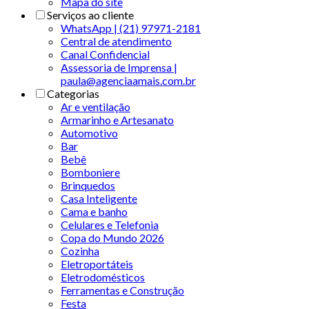
Mapa do site
Serviços ao cliente
WhatsApp | (21) 97971-2181
Central de atendimento
Canal Confidencial
Assessoria de Imprensa |
paula@agenciaamais.com.br
Categorias
Ar e ventilação
Armarinho e Artesanato
Automotivo
Bar
Bebê
Bomboniere
Brinquedos
Casa Inteligente
Cama e banho
Celulares e Telefonia
Copa do Mundo 2026
Cozinha
Eletroportáteis
Eletrodomésticos
Ferramentas e Construção
Festa