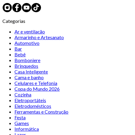
Categorias
Ar e ventilação
Armarinho e Artesanato
Automotivo
Bar
Bebê
Bomboniere
Brinquedos
Casa Inteligente
Cama e banho
Celulares e Telefonia
Copa do Mundo 2026
Cozinha
Eletroportáteis
Eletrodomésticos
Ferramentas e Construção
Festa
Games
Informática
Lazer