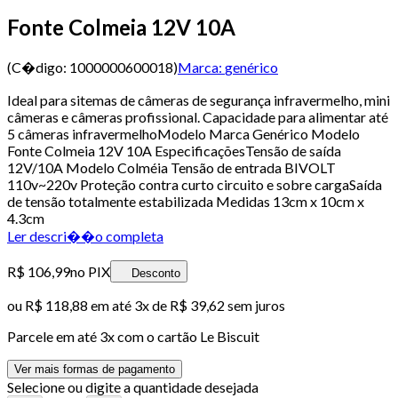
Fonte Colmeia 12V 10A
(C�digo:
1000000600018
)
Marca:
genérico
Ideal para sitemas de câmeras de segurança infravermelho, mini
câmeras e câmeras profissional. Capacidade para alimentar até
5 câmeras infravermelhoModelo Marca Genérico Modelo
Fonte Colmeia 12V 10A EspecificaçõesTensão de saída
12V/10A Modelo Colméia Tensão de entrada BIVOLT
110v~220v Proteção contra curto circuito e sobre cargaSaída
de tensão totalmente estabilizada Medidas 13cm x 10cm x
4.3cm
Ler descri��o completa
R$ 106,99
no PIX
Desconto
ou
R$ 118,88
em até
3x de R$ 39,62 sem juros
Parcele em até
3
x com o cartão
Le Biscuit
Ver mais formas de pagamento
Selecione ou digite a quantidade desejada