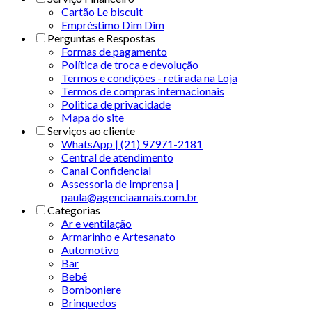
Cartão Le biscuit
Empréstimo Dim Dim
Perguntas e Respostas
Formas de pagamento
Política de troca e devolução
Termos e condições - retirada na Loja
Termos de compras internacionais
Politica de privacidade
Mapa do site
Serviços ao cliente
WhatsApp | (21) 97971-2181
Central de atendimento
Canal Confidencial
Assessoria de Imprensa |
paula@agenciaamais.com.br
Categorias
Ar e ventilação
Armarinho e Artesanato
Automotivo
Bar
Bebê
Bomboniere
Brinquedos