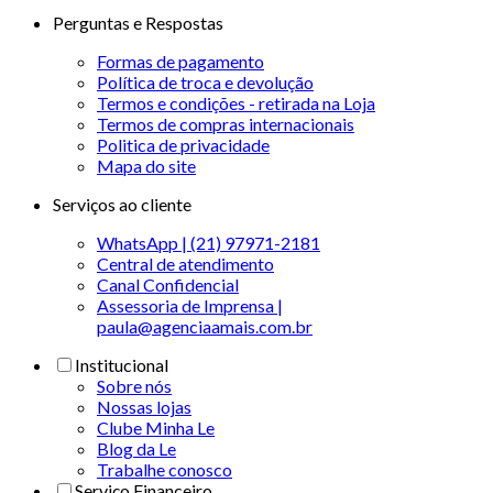
Perguntas e Respostas
Formas de pagamento
Política de troca e devolução
Termos e condições - retirada na Loja
Termos de compras internacionais
Politica de privacidade
Mapa do site
Serviços ao cliente
WhatsApp | (21) 97971-2181
Central de atendimento
Canal Confidencial
Assessoria de Imprensa |
paula@agenciaamais.com.br
Institucional
Sobre nós
Nossas lojas
Clube Minha Le
Blog da Le
Trabalhe conosco
Serviço Financeiro