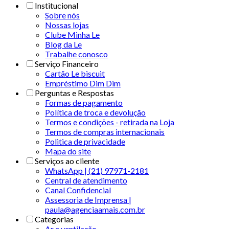
Institucional
Sobre nós
Nossas lojas
Clube Minha Le
Blog da Le
Trabalhe conosco
Serviço Financeiro
Cartão Le biscuit
Empréstimo Dim Dim
Perguntas e Respostas
Formas de pagamento
Política de troca e devolução
Termos e condições - retirada na Loja
Termos de compras internacionais
Politica de privacidade
Mapa do site
Serviços ao cliente
WhatsApp | (21) 97971-2181
Central de atendimento
Canal Confidencial
Assessoria de Imprensa |
paula@agenciaamais.com.br
Categorias
Ar e ventilação