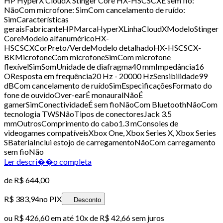
HP HyperX CloudX Stinger Core HX-HSCSCXÉ sem fio:
NãoCom microfone: SimCom cancelamento de ruído:
SimCaracterísticas
geraisFabricanteHPMarcaHyperXLinhaCloudXModeloStinger
CoreModelo alfanuméricoHX-
HSCSCXCorPreto/VerdeModelo detalhadoHX-HSCSCX-
BKMicrofoneCom microfoneSimCom microfone
flexívelSimSomUnidade de diafragma40 mmImpedância16
OResposta em frequência20 Hz - 20000 HzSensibilidade99
dBCom cancelamento de ruídoSimEspecificaçõesFormato do
fone de ouvidoOver-earÉ monauralNãoÉ
gamerSimConectividadeÉ sem fioNãoCom BluetoothNãoCom
tecnologia TWSNãoTipos de conectoresJack 3.5
mmOutrosComprimento do cabo1.3 mConsoles de
videogames compatíveisXbox One, Xbox Series X, Xbox Series
SBateriaInclui estojo de carregamentoNãoCom carregamento
sem fioNão
Ler descri��o completa
de
R$ 644,00
R$ 383,94
no PIX
Desconto
ou
R$ 426,60
em até
10x de R$ 42,66 sem juros