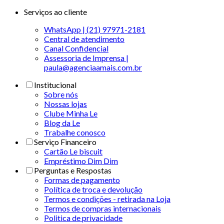
Serviços ao cliente
WhatsApp | (21) 97971-2181
Central de atendimento
Canal Confidencial
Assessoria de Imprensa |
paula@agenciaamais.com.br
Institucional
Sobre nós
Nossas lojas
Clube Minha Le
Blog da Le
Trabalhe conosco
Serviço Financeiro
Cartão Le biscuit
Empréstimo Dim Dim
Perguntas e Respostas
Formas de pagamento
Política de troca e devolução
Termos e condições - retirada na Loja
Termos de compras internacionais
Politica de privacidade