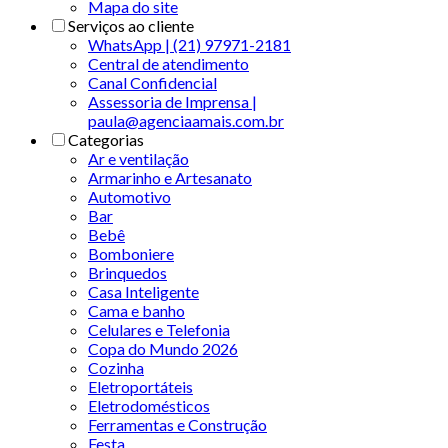
Mapa do site
Serviços ao cliente
WhatsApp | (21) 97971-2181
Central de atendimento
Canal Confidencial
Assessoria de Imprensa |
paula@agenciaamais.com.br
Categorias
Ar e ventilação
Armarinho e Artesanato
Automotivo
Bar
Bebê
Bomboniere
Brinquedos
Casa Inteligente
Cama e banho
Celulares e Telefonia
Copa do Mundo 2026
Cozinha
Eletroportáteis
Eletrodomésticos
Ferramentas e Construção
Festa