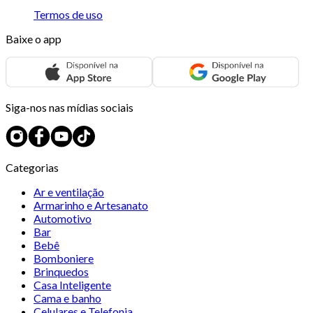
Termos de uso
Baixe o app
Siga-nos nas mídias sociais
Categorias
Ar e ventilação
Armarinho e Artesanato
Automotivo
Bar
Bebê
Bomboniere
Brinquedos
Casa Inteligente
Cama e banho
Celulares e Telefonia