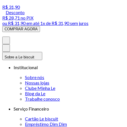
R$ 31,90
Desconto
R$ 28,71
no PIX
ou
R$ 31,90
em até 1x de
R$ 31,90
sem juros
COMPRAR AGORA
Sobre a Le biscuit
Institucional
Sobre nós
Nossas lojas
Clube Minha Le
Blog da Le
Trabalhe conosco
Serviço Financeiro
Cartão Le biscuit
Empréstimo Dim Dim