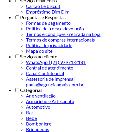
Serviço Financeiro
Cartão Le biscuit
Empréstimo Dim Dim
Perguntas e Respostas
Formas de pagamento
Política de troca e devolução
Termos e condições - retirada na Loja
Termos de compras internacionais
Politica de privacidade
Mapa do site
Serviços ao cliente
WhatsApp | (21) 97971-2181
Central de atendimento
Canal Confidencial
Assessoria de Imprensa |
paula@agenciaamais.com.br
Categorias
Ar e ventilação
Armarinho e Artesanato
Automotivo
Bar
Bebê
Bomboniere
Brinquedos