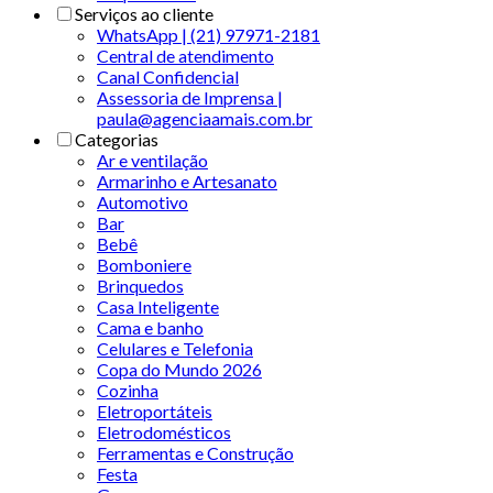
Serviços ao cliente
WhatsApp | (21) 97971-2181
Central de atendimento
Canal Confidencial
Assessoria de Imprensa |
paula@agenciaamais.com.br
Categorias
Ar e ventilação
Armarinho e Artesanato
Automotivo
Bar
Bebê
Bomboniere
Brinquedos
Casa Inteligente
Cama e banho
Celulares e Telefonia
Copa do Mundo 2026
Cozinha
Eletroportáteis
Eletrodomésticos
Ferramentas e Construção
Festa