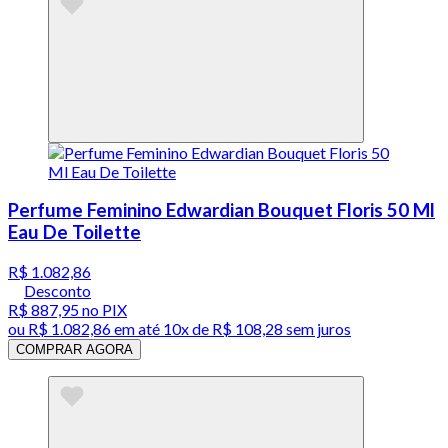
Perfume Feminino Edwardian Bouquet Floris 50 Ml
Eau De Toilette
R$ 1.082,86
Desconto
R$ 887,95
no PIX
ou
R$ 1.082,86
em até
10x de R$ 108,28 sem juros
COMPRAR AGORA