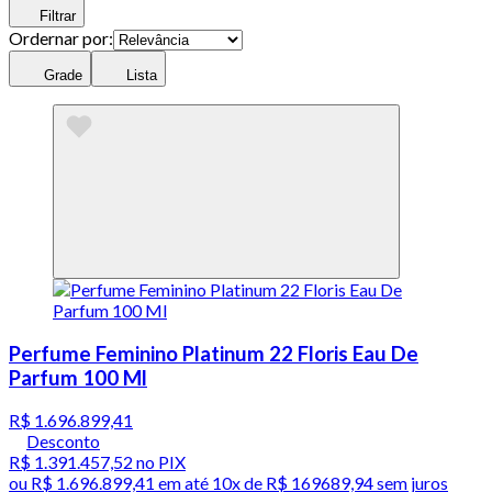
Filtrar
Ordernar por:
Grade
Lista
Perfume Feminino Platinum 22 Floris Eau De
Parfum 100 Ml
R$ 1.696.899,41
Desconto
R$ 1.391.457,52
no PIX
ou
R$ 1.696.899,41
em até
10x de R$ 169689,94 sem juros