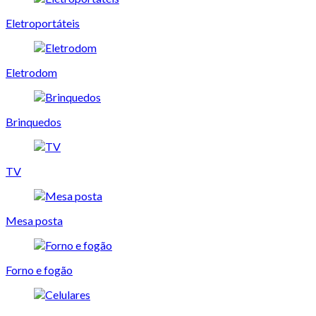
Eletroportáteis
Eletrodom
Brinquedos
TV
Mesa posta
Forno e fogão