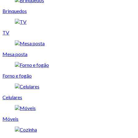
Brinquedos
TV
Mesa posta
Forno e fogão
Celulares
Móveis