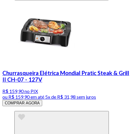
Churrasqueira Elétrica Mondial Pratic Steak & Grill
II CH-07 - 127V
R$ 159,90
no PIX
ou
R$ 159,90
em até
5x de R$ 31,98 sem juros
COMPRAR AGORA