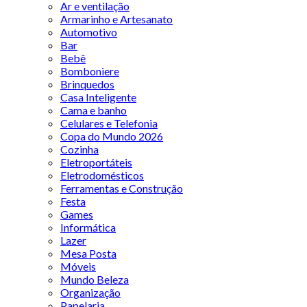
Ar e ventilação
Armarinho e Artesanato
Automotivo
Bar
Bebê
Bomboniere
Brinquedos
Casa Inteligente
Cama e banho
Celulares e Telefonia
Copa do Mundo 2026
Cozinha
Eletroportáteis
Eletrodomésticos
Ferramentas e Construção
Festa
Games
Informática
Lazer
Mesa Posta
Móveis
Mundo Beleza
Organização
Papelaria