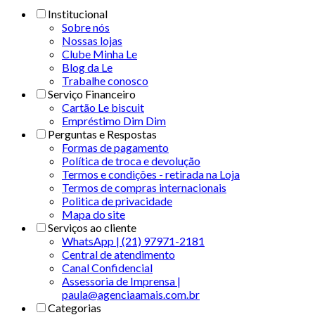
Institucional
Sobre nós
Nossas lojas
Clube Minha Le
Blog da Le
Trabalhe conosco
Serviço Financeiro
Cartão Le biscuit
Empréstimo Dim Dim
Perguntas e Respostas
Formas de pagamento
Política de troca e devolução
Termos e condições - retirada na Loja
Termos de compras internacionais
Politica de privacidade
Mapa do site
Serviços ao cliente
WhatsApp | (21) 97971-2181
Central de atendimento
Canal Confidencial
Assessoria de Imprensa |
paula@agenciaamais.com.br
Categorias