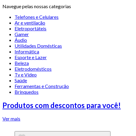
Navegue pelas nossas categorias
Telefones e Celulares
Ar e ventilação
Eletroportáteis
Gamer
Áudio
Utilidades Domésticas
Informática
Esporte e Lazer
Beleza
Eletrodomésticos
Tv e Vídeo
Saúde
Ferramentas e Construção
Brinquedos
Produtos com descontos para você!
Ver mais