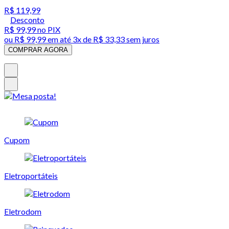
R$ 119,99
Desconto
R$ 99,99
no PIX
ou
R$ 99,99
em até
3x de R$ 33,33 sem juros
COMPRAR AGORA
Cupom
Eletroportáteis
Eletrodom