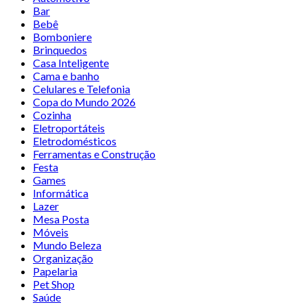
Bar
Bebê
Bomboniere
Brinquedos
Casa Inteligente
Cama e banho
Celulares e Telefonia
Copa do Mundo 2026
Cozinha
Eletroportáteis
Eletrodomésticos
Ferramentas e Construção
Festa
Games
Informática
Lazer
Mesa Posta
Móveis
Mundo Beleza
Organização
Papelaria
Pet Shop
Saúde