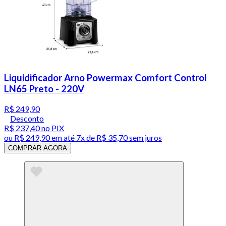
Liquidificador Arno Powermax Comfort Control
LN65 Preto - 220V
R$ 249,90
Desconto
R$ 237,40
no PIX
ou
R$ 249,90
em até
7x de R$ 35,70 sem juros
COMPRAR AGORA