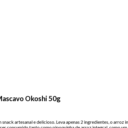
 Mascavo Okoshi 50g
nack artesanal e delicioso. Leva apenas 2 ingredientes, o arroz i
e ser consumido tanto como pipoquinha de arroz integral, como 