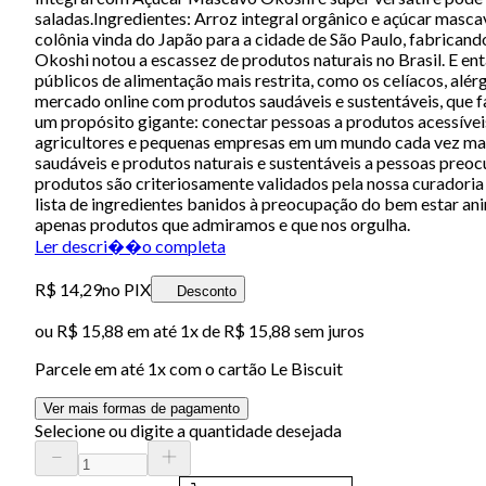
saladas.Ingredientes: Arroz integral orgânico e açúcar m
colônia vinda do Japão para a cidade de São Paulo, fabricand
Okoshi notou a escassez de produtos naturais no Brasil. E e
públicos de alimentação mais restrita, como os celíacos, al
mercado online com produtos saudáveis e sustentáveis, que
um propósito gigante: conectar pessoas a produtos acessívei
agricultores e pequenas empresas em um mundo cada vez mai
saudáveis e produtos naturais e sustentáveis a pessoas preo
produtos são criteriosamente validados pela nossa curadori
lista de ingredientes banidos à preocupação do bem estar ani
apenas produtos que admiramos e que nos orgulha.
Ler descri��o completa
R$ 14,29
no PIX
Desconto
ou
R$ 15,88
em até 1x de
R$ 15,88
sem juros
Parcele em até
1
x com o cartão
Le Biscuit
Ver mais formas de pagamento
Selecione ou digite a quantidade desejada