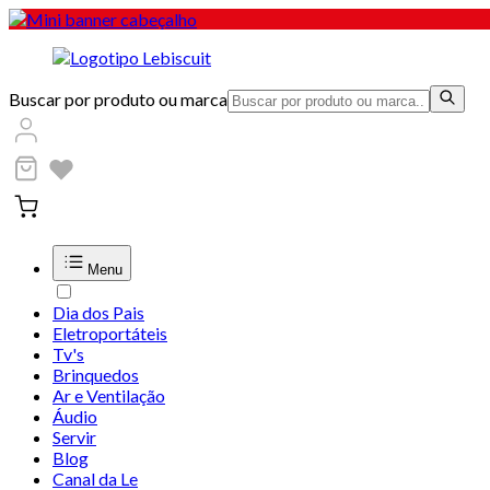
Buscar por produto ou marca
Menu
Dia dos Pais
Eletroportáteis
Tv's
Brinquedos
Ar e Ventilação
Áudio
Servir
Blog
Canal da Le