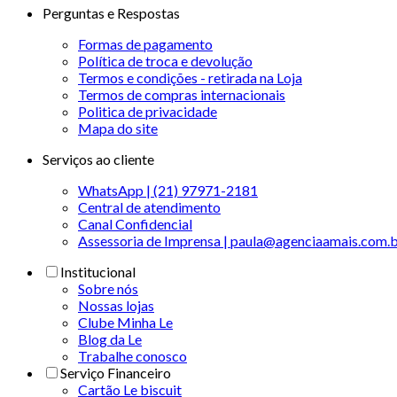
Perguntas e Respostas
Formas de pagamento
Política de troca e devolução
Termos e condições - retirada na Loja
Termos de compras internacionais
Politica de privacidade
Mapa do site
Serviços ao cliente
WhatsApp | (21) 97971-2181
Central de atendimento
Canal Confidencial
Assessoria de Imprensa | paula@agenciaamais.com.
Institucional
Sobre nós
Nossas lojas
Clube Minha Le
Blog da Le
Trabalhe conosco
Serviço Financeiro
Cartão Le biscuit