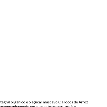
ntegral orgânico e o açúcar mascavo.O Flocos de Arroz
um acompanhamento em suas sobremesas, açaís e