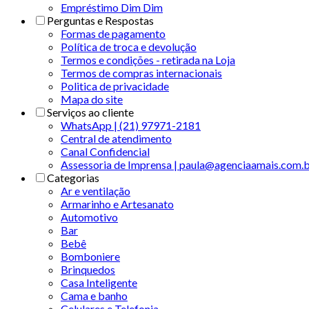
Empréstimo Dim Dim
Perguntas e Respostas
Formas de pagamento
Política de troca e devolução
Termos e condições - retirada na Loja
Termos de compras internacionais
Politica de privacidade
Mapa do site
Serviços ao cliente
WhatsApp | (21) 97971-2181
Central de atendimento
Canal Confidencial
Assessoria de Imprensa | paula@agenciaamais.com.
Categorias
Ar e ventilação
Armarinho e Artesanato
Automotivo
Bar
Bebê
Bomboniere
Brinquedos
Casa Inteligente
Cama e banho
Celulares e Telefonia