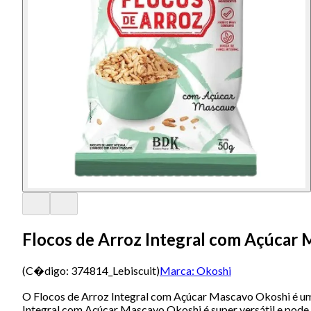
Flocos de Arroz Integral com Açúcar
(C�digo:
374814_Lebiscuit
)
Marca:
Okoshi
O Flocos de Arroz Integral com Açúcar Mascavo Okoshi é um s
Integral com Açúcar Mascavo Okoshi é super versátil e pod