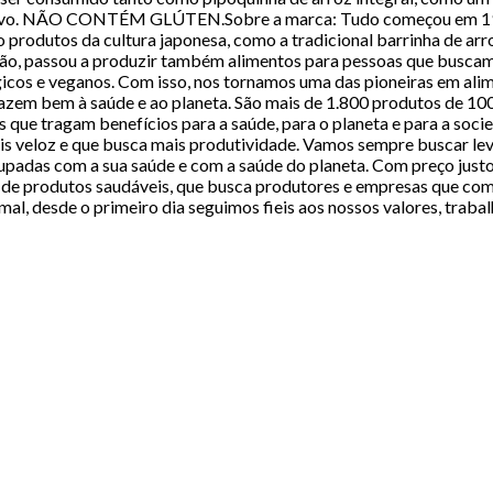
ascavo. NÃO CONTÉM GLÚTEN.Sobre a marca: Tudo começou em 1960
o produtos da cultura japonesa, como a tradicional barrinha de a
ntão, passou a produzir também alimentos para pessoas que buscam
érgicos e veganos. Com isso, nos tornamos uma das pioneiras em al
 fazem bem à saúde e ao planeta. São mais de 1.800 produtos de
s que tragam benefícios para a saúde, para o planeta e para a soc
s veloz e que busca mais produtividade. Vamos sempre buscar lev
cupadas com a sua saúde e com a saúde do planeta. Com preço jus
a de produtos saudáveis, que busca produtores e empresas que co
mal, desde o primeiro dia seguimos fieis aos nossos valores, trab