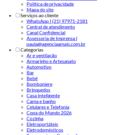
Politica de privacidade
Mapa do site
Serviços ao cliente
WhatsApp | (21) 97971-2181
Central de atendimento
Canal Confidencial
Assessoria de Imprensa |
paula@agenciaamais.com.br
Categorias
Ar e ventilação
Armarinho e Artesanato
Automotivo
Bar
Bebê
Bomboniere
Brinquedos
Casa Inteligente
Cama e banho
Celulares e Telefonia
Copa do Mundo 2026
Cozinha
Eletroportáteis
Eletrodomésticos