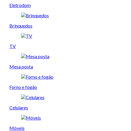
Eletrodom
Brinquedos
TV
Mesa posta
Forno e fogão
Celulares
Móveis