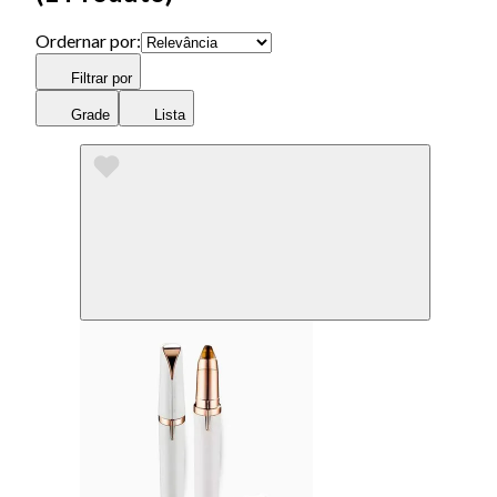
Ordernar por:
Filtrar por
Grade
Lista