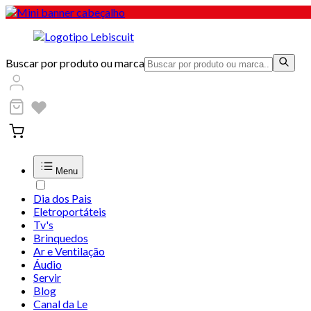
Buscar por produto ou marca
Menu
Dia dos Pais
Eletroportáteis
Tv's
Brinquedos
Ar e Ventilação
Áudio
Servir
Blog
Canal da Le