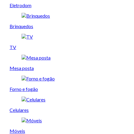
Eletrodom
Brinquedos
TV
Mesa posta
Forno e fogão
Celulares
Móveis