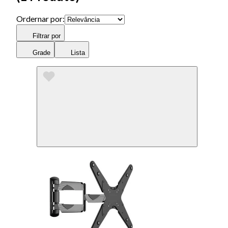
Ordernar por:
Filtrar por
Grade
Lista