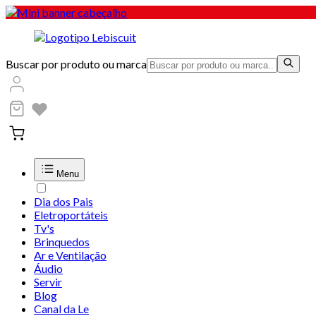
Buscar por produto ou marca
Menu
Dia dos Pais
Eletroportáteis
Tv's
Brinquedos
Ar e Ventilação
Áudio
Servir
Blog
Canal da Le