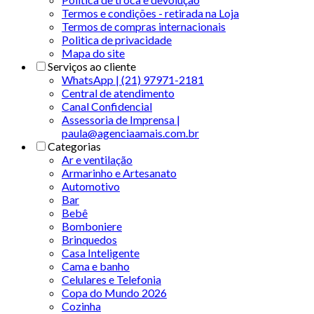
Termos e condições - retirada na Loja
Termos de compras internacionais
Politica de privacidade
Mapa do site
Serviços ao cliente
WhatsApp | (21) 97971-2181
Central de atendimento
Canal Confidencial
Assessoria de Imprensa |
paula@agenciaamais.com.br
Categorias
Ar e ventilação
Armarinho e Artesanato
Automotivo
Bar
Bebê
Bomboniere
Brinquedos
Casa Inteligente
Cama e banho
Celulares e Telefonia
Copa do Mundo 2026
Cozinha