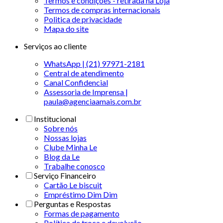
Termos e condições - retirada na Loja
Termos de compras internacionais
Politica de privacidade
Mapa do site
Serviços ao cliente
WhatsApp | (21) 97971-2181
Central de atendimento
Canal Confidencial
Assessoria de Imprensa |
paula@agenciaamais.com.br
Institucional
Sobre nós
Nossas lojas
Clube Minha Le
Blog da Le
Trabalhe conosco
Serviço Financeiro
Cartão Le biscuit
Empréstimo Dim Dim
Perguntas e Respostas
Formas de pagamento
Política de troca e devolução