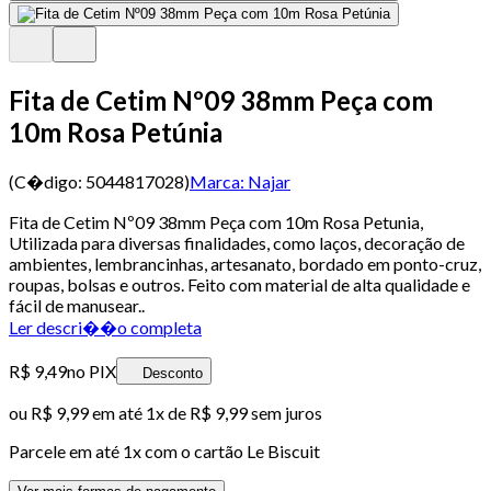
Fita de Cetim Nº09 38mm Peça com
10m Rosa Petúnia
(C�digo:
5044817028
)
Marca:
Najar
Fita de Cetim Nº09 38mm Peça com 10m Rosa Petunia,
Utilizada para diversas finalidades, como laços, decoração de
ambientes, lembrancinhas, artesanato, bordado em ponto-cruz,
roupas, bolsas e outros. Feito com material de alta qualidade e
fácil de manusear..
Ler descri��o completa
R$ 9,49
no PIX
Desconto
ou
R$ 9,99
em até 1x de
R$ 9,99
sem juros
Parcele em até
1
x com o cartão
Le Biscuit