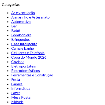
Categorias
Ar e ventilação
Armarinho e Artesanato
Automotivo
Bar
Bebê
Bomboniere
Brinquedos
Casa Inteligente
Cama e banho
Celulares e Telefonia
Copa do Mundo 2026
Cozinha
Eletroportáteis
Eletrodomésticos
Ferramentas e Construção
Festa
Games
Informática
Lazer
Mesa Posta
Móveis