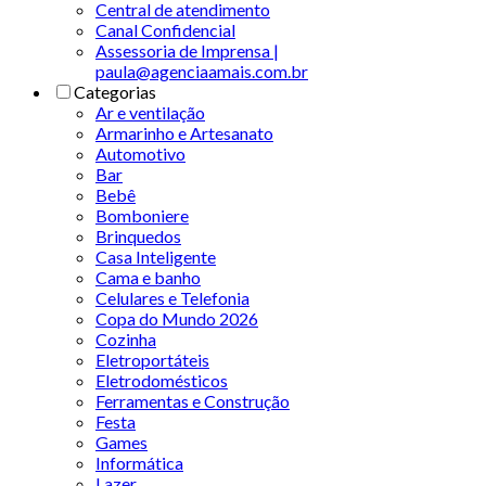
Central de atendimento
Canal Confidencial
Assessoria de Imprensa |
paula@agenciaamais.com.br
Categorias
Ar e ventilação
Armarinho e Artesanato
Automotivo
Bar
Bebê
Bomboniere
Brinquedos
Casa Inteligente
Cama e banho
Celulares e Telefonia
Copa do Mundo 2026
Cozinha
Eletroportáteis
Eletrodomésticos
Ferramentas e Construção
Festa
Games
Informática
Lazer