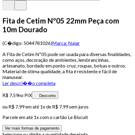
Fita de Cetim Nº05 22mm Peça com
10m Dourado
(C�digo:
5044781026
)
Marca:
Najar
A Fita de Cetim Nº05 pode ser usada para diversas finalidades,
como aços, decoração de ambientes, lembrancinhas,
artesanato, bordado em ponto-cruz, roupas, bolsas e outros.
Material de ótima qualidade, a fita é resistente e fácil de
manusear.
Ler descri��o completa
R$ 7,59
no PIX
Desconto
ou
R$ 7,99
em até 1x de
R$ 7,99
sem juros
Parcele em até
1
x com o cartão
Le Biscuit
Ver mais formas de pagamento
Selecione ou digite a quantidade desejada