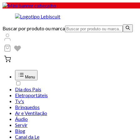
Buscar por produto ou marca
Menu
Dia dos Pais
Eletroportáteis
Tv's
Brinquedos
Ar e Ventilação
Áudio
Servir
Blog
Canal da Le