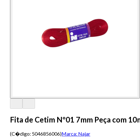
Fita de Cetim Nº01 7mm Peça com 10
(C�digo:
5046856006
)
Marca:
Najar