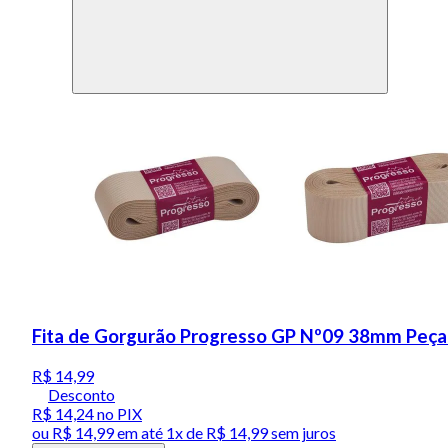
Fita de Gorgurão Progresso GP Nº09 38mm Peça
R$ 14,99
Desconto
R$ 14,24
no PIX
ou
R$ 14,99
em até 1x de
R$ 14,99
sem juros