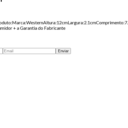
 Produto:Marca:WesternAltura:12cmLargura:2.1cmComprimento:7
midor + a Garantia do Fabricante
Enviar