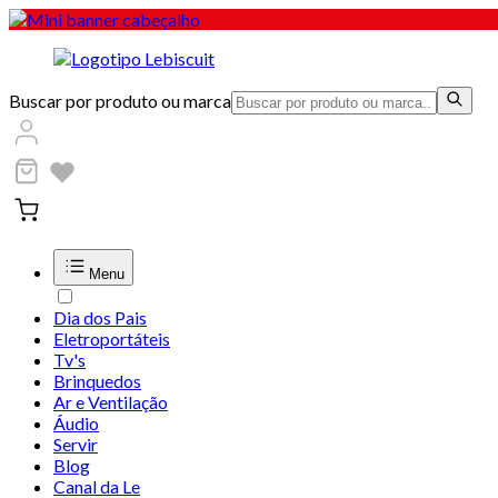
Buscar por produto ou marca
Menu
Dia dos Pais
Eletroportáteis
Tv's
Brinquedos
Ar e Ventilação
Áudio
Servir
Blog
Canal da Le