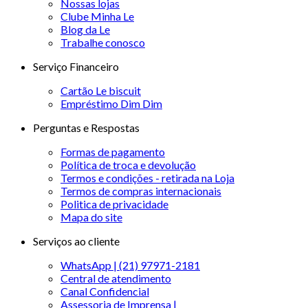
Nossas lojas
Clube Minha Le
Blog da Le
Trabalhe conosco
Serviço Financeiro
Cartão Le biscuit
Empréstimo Dim Dim
Perguntas e Respostas
Formas de pagamento
Política de troca e devolução
Termos e condições - retirada na Loja
Termos de compras internacionais
Politica de privacidade
Mapa do site
Serviços ao cliente
WhatsApp | (21) 97971-2181
Central de atendimento
Canal Confidencial
Assessoria de Imprensa |