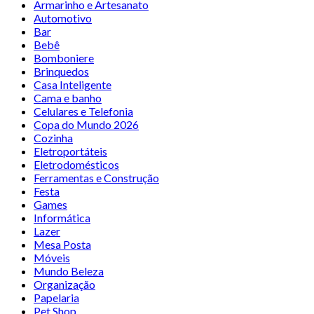
Armarinho e Artesanato
Automotivo
Bar
Bebê
Bomboniere
Brinquedos
Casa Inteligente
Cama e banho
Celulares e Telefonia
Copa do Mundo 2026
Cozinha
Eletroportáteis
Eletrodomésticos
Ferramentas e Construção
Festa
Games
Informática
Lazer
Mesa Posta
Móveis
Mundo Beleza
Organização
Papelaria
Pet Shop