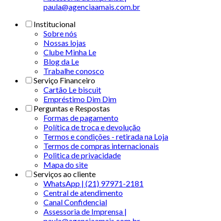
paula@agenciaamais.com.br
Institucional
Sobre nós
Nossas lojas
Clube Minha Le
Blog da Le
Trabalhe conosco
Serviço Financeiro
Cartão Le biscuit
Empréstimo Dim Dim
Perguntas e Respostas
Formas de pagamento
Política de troca e devolução
Termos e condições - retirada na Loja
Termos de compras internacionais
Politica de privacidade
Mapa do site
Serviços ao cliente
WhatsApp | (21) 97971-2181
Central de atendimento
Canal Confidencial
Assessoria de Imprensa |
paula@agenciaamais.com.br