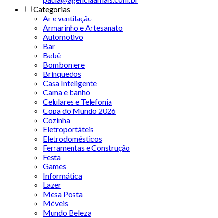
Categorias
Ar e ventilação
Armarinho e Artesanato
Automotivo
Bar
Bebê
Bomboniere
Brinquedos
Casa Inteligente
Cama e banho
Celulares e Telefonia
Copa do Mundo 2026
Cozinha
Eletroportáteis
Eletrodomésticos
Ferramentas e Construção
Festa
Games
Informática
Lazer
Mesa Posta
Móveis
Mundo Beleza