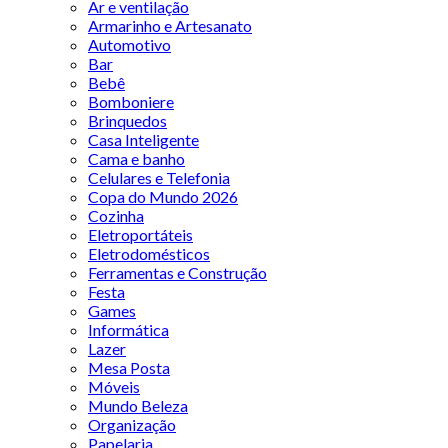
Ar e ventilação
Armarinho e Artesanato
Automotivo
Bar
Bebê
Bomboniere
Brinquedos
Casa Inteligente
Cama e banho
Celulares e Telefonia
Copa do Mundo 2026
Cozinha
Eletroportáteis
Eletrodomésticos
Ferramentas e Construção
Festa
Games
Informática
Lazer
Mesa Posta
Móveis
Mundo Beleza
Organização
Papelaria