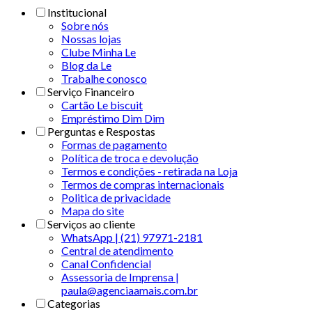
Institucional
Sobre nós
Nossas lojas
Clube Minha Le
Blog da Le
Trabalhe conosco
Serviço Financeiro
Cartão Le biscuit
Empréstimo Dim Dim
Perguntas e Respostas
Formas de pagamento
Política de troca e devolução
Termos e condições - retirada na Loja
Termos de compras internacionais
Politica de privacidade
Mapa do site
Serviços ao cliente
WhatsApp | (21) 97971-2181
Central de atendimento
Canal Confidencial
Assessoria de Imprensa |
paula@agenciaamais.com.br
Categorias