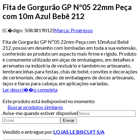
Fita de Gorgurão GP Nº05 22mm Peça
com 10m Azul Bebê 212
(C�digo:
5083819012
)
Marca:
Progresso
Fita de Gorgurão GP Nº05 22mm Peça com 10mAzul Bebê
212, possui um desenho com lombadas em toda a sua extensão,
conferindo ao produto um aspecto mais firme e rígido. Produto
é comumente utilizado em alças de embalagens, em detalhes e
arremates na indústria de vestuário e também no artesanato,
lembrancinhas para festas, chás de bebê, convites e decorações
de cerimoniais, decoração de embalagens de doces artesanais,
laços e tiaras para cabeça, em aplicações variadas.
Ler descri��o completa
Este produto está indisponivel no momento
Buscar produtos similares
Avise-me quando estiver disponivel
Enviar
Vendido e entregue por:
LOJAS LE BISCUIT S/A