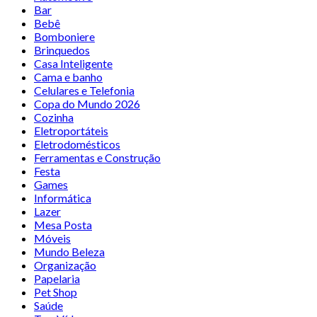
Bar
Bebê
Bomboniere
Brinquedos
Casa Inteligente
Cama e banho
Celulares e Telefonia
Copa do Mundo 2026
Cozinha
Eletroportáteis
Eletrodomésticos
Ferramentas e Construção
Festa
Games
Informática
Lazer
Mesa Posta
Móveis
Mundo Beleza
Organização
Papelaria
Pet Shop
Saúde