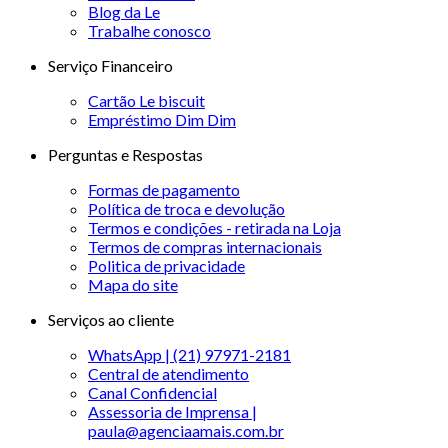
Blog da Le
Trabalhe conosco
Serviço Financeiro
Cartão Le biscuit
Empréstimo Dim Dim
Perguntas e Respostas
Formas de pagamento
Política de troca e devolução
Termos e condições - retirada na Loja
Termos de compras internacionais
Politica de privacidade
Mapa do site
Serviços ao cliente
WhatsApp | (21) 97971-2181
Central de atendimento
Canal Confidencial
Assessoria de Imprensa |
paula@agenciaamais.com.br