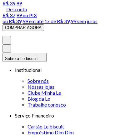
R$ 39,99
Desconto
R$ 37,99
no PIX
ou
R$ 39,99
em até 1x de
R$ 39,99
sem juros
COMPRAR AGORA
Sobre a Le biscuit
Institucional
Sobre nós
Nossas lojas
Clube Minha Le
Blog da Le
Trabalhe conosco
Serviço Financeiro
Cartão Le biscuit
Empréstimo Dim Dim