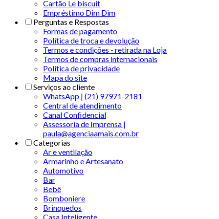
Cartão Le biscuit
Empréstimo Dim Dim
Perguntas e Respostas
Formas de pagamento
Política de troca e devolução
Termos e condições - retirada na Loja
Termos de compras internacionais
Politica de privacidade
Mapa do site
Serviços ao cliente
WhatsApp | (21) 97971-2181
Central de atendimento
Canal Confidencial
Assessoria de Imprensa |
paula@agenciaamais.com.br
Categorias
Ar e ventilação
Armarinho e Artesanato
Automotivo
Bar
Bebê
Bomboniere
Brinquedos
Casa Inteligente