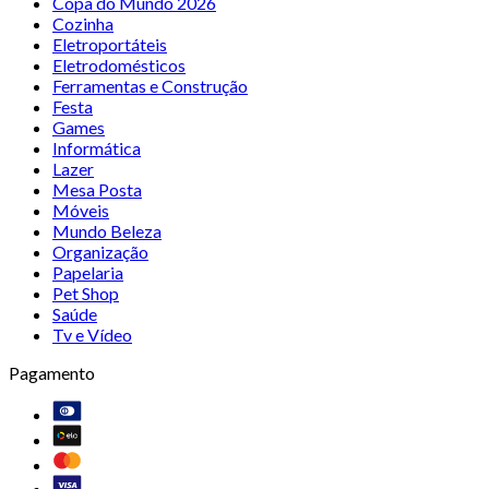
Copa do Mundo 2026
Cozinha
Eletroportáteis
Eletrodomésticos
Ferramentas e Construção
Festa
Games
Informática
Lazer
Mesa Posta
Móveis
Mundo Beleza
Organização
Papelaria
Pet Shop
Saúde
Tv e Vídeo
Pagamento