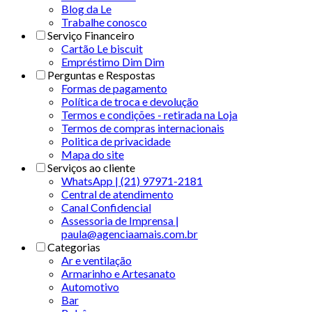
Blog da Le
Trabalhe conosco
Serviço Financeiro
Cartão Le biscuit
Empréstimo Dim Dim
Perguntas e Respostas
Formas de pagamento
Política de troca e devolução
Termos e condições - retirada na Loja
Termos de compras internacionais
Politica de privacidade
Mapa do site
Serviços ao cliente
WhatsApp | (21) 97971-2181
Central de atendimento
Canal Confidencial
Assessoria de Imprensa |
paula@agenciaamais.com.br
Categorias
Ar e ventilação
Armarinho e Artesanato
Automotivo
Bar