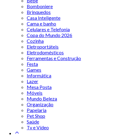
Bebê
Bomboniere
Brinquedos
Casa Inteligente
Cama e banho
Celulares e Telefonia
Copa do Mundo 2026
Cozinha
Eletroportáteis
Eletrodomésticos
Ferramentas e Construção
Festa
Games
Informática
Lazer
Mesa Posta
Móveis
Mundo Beleza
Organização
Papelaria
Pet Shop
Saúde
Tv e Vídeo