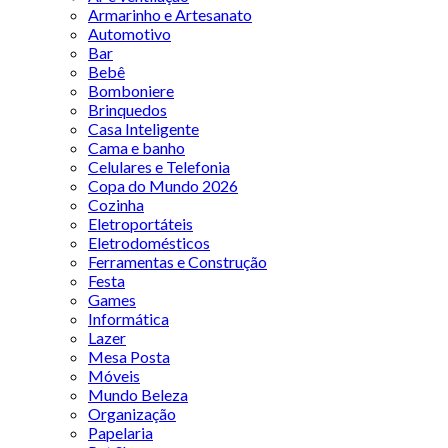
Armarinho e Artesanato
Automotivo
Bar
Bebê
Bomboniere
Brinquedos
Casa Inteligente
Cama e banho
Celulares e Telefonia
Copa do Mundo 2026
Cozinha
Eletroportáteis
Eletrodomésticos
Ferramentas e Construção
Festa
Games
Informática
Lazer
Mesa Posta
Móveis
Mundo Beleza
Organização
Papelaria