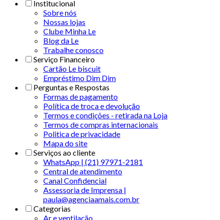
Institucional
Sobre nós
Nossas lojas
Clube Minha Le
Blog da Le
Trabalhe conosco
Serviço Financeiro
Cartão Le biscuit
Empréstimo Dim Dim
Perguntas e Respostas
Formas de pagamento
Política de troca e devolução
Termos e condições - retirada na Loja
Termos de compras internacionais
Politica de privacidade
Mapa do site
Serviços ao cliente
WhatsApp | (21) 97971-2181
Central de atendimento
Canal Confidencial
Assessoria de Imprensa |
paula@agenciaamais.com.br
Categorias
Ar e ventilação