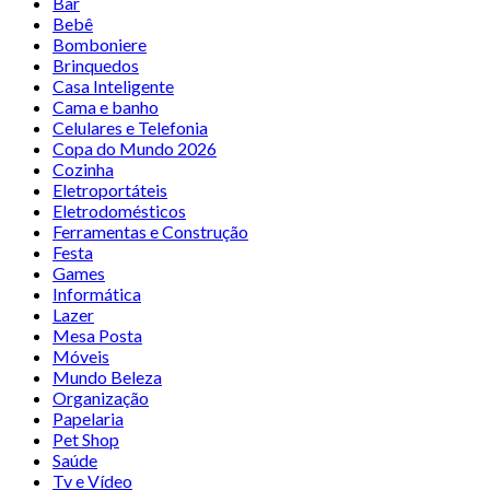
Bar
Bebê
Bomboniere
Brinquedos
Casa Inteligente
Cama e banho
Celulares e Telefonia
Copa do Mundo 2026
Cozinha
Eletroportáteis
Eletrodomésticos
Ferramentas e Construção
Festa
Games
Informática
Lazer
Mesa Posta
Móveis
Mundo Beleza
Organização
Papelaria
Pet Shop
Saúde
Tv e Vídeo