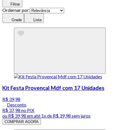
Filtrar
Ordernar por:
Grade
Lista
Kit Festa Provençal Mdf com 17 Unidades
R$ 39,98
Desconto
R$ 37,98
no PIX
ou
R$ 39,98
em até 1x de
R$ 39,98
sem juros
COMPRAR AGORA