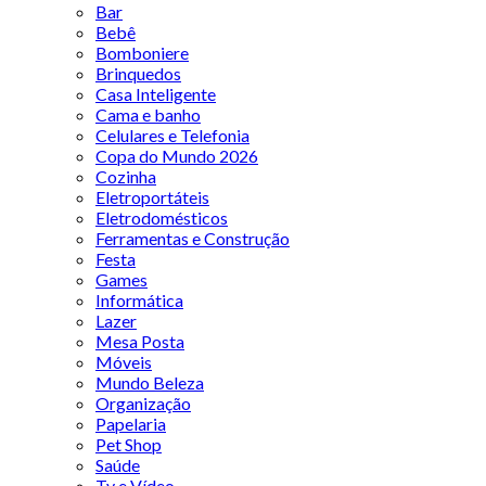
Bar
Bebê
Bomboniere
Brinquedos
Casa Inteligente
Cama e banho
Celulares e Telefonia
Copa do Mundo 2026
Cozinha
Eletroportáteis
Eletrodomésticos
Ferramentas e Construção
Festa
Games
Informática
Lazer
Mesa Posta
Móveis
Mundo Beleza
Organização
Papelaria
Pet Shop
Saúde
Tv e Vídeo