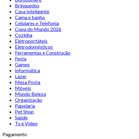
Brinquedos
Casa Inteligente
Cama e banho
Celulares e Telefonia
Copa do Mundo 2026
Cozinha
Eletroportáteis
Eletrodomésticos
Ferramentas e Construção
Festa
Games
Informática
Lazer
Mesa Posta
Móveis
Mundo Beleza
Organização
Papelaria
Pet Shop
Saúde
Tv e Vídeo
Pagamento