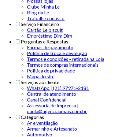
Nossas lojas
Clube Minha Le
Blog da Le
Trabalhe conosco
Serviço Financeiro
Cartão Le biscuit
Empréstimo Dim Dim
Perguntas e Respostas
Formas de pagamento
Política de troca e devolução
Termos e condições - retirada na Loja
Termos de compras internacionais
Politica de privacidade
Mapa do site
Serviços ao cliente
WhatsApp | (21) 97971-2181
Central de atendimento
Canal Confidencial
Assessoria de Imprensa |
paula@agenciaamais.com.br
Categorias
Ar e ventilação
Armarinho e Artesanato
Automotivo