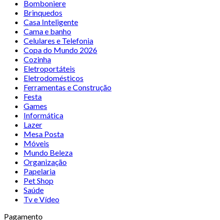
Bomboniere
Brinquedos
Casa Inteligente
Cama e banho
Celulares e Telefonia
Copa do Mundo 2026
Cozinha
Eletroportáteis
Eletrodomésticos
Ferramentas e Construção
Festa
Games
Informática
Lazer
Mesa Posta
Móveis
Mundo Beleza
Organização
Papelaria
Pet Shop
Saúde
Tv e Vídeo
Pagamento