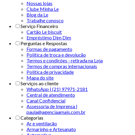
Nossas lojas
Clube Minha Le
Blog da Le
Trabalhe conosco
Serviço Financeiro
Cartão Le biscuit
Empréstimo Dim Dim
Perguntas e Respostas
Formas de pagamento
Política de troca e devolução
Termos e condições - retirada na Loja
Termos de compras internacionais
Politica de privacidade
Mapa do site
Serviços ao cliente
WhatsApp | (21) 97971-2181
Central de atendimento
Canal Confidencial
Assessoria de Imprensa |
paula@agenciaamais.com.br
Categorias
Ar e ventilação
Armarinho e Artesanato
Automotivo