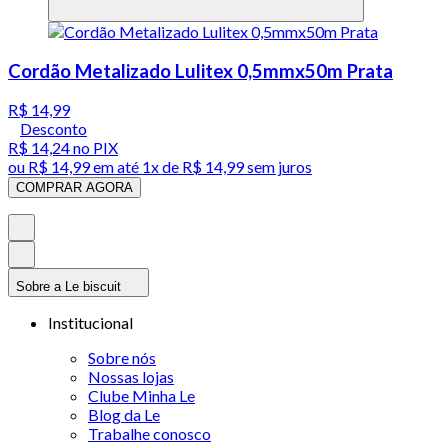
Cordão Metalizado Lulitex 0,5mmx50m Prata
R$ 14,99
Desconto
R$ 14,24
no PIX
ou
R$ 14,99
em até 1x de
R$ 14,99
sem juros
COMPRAR AGORA
Sobre a Le biscuit
Institucional
Sobre nós
Nossas lojas
Clube Minha Le
Blog da Le
Trabalhe conosco