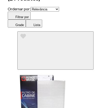
Ordernar por:
Filtrar por
Grade
Lista