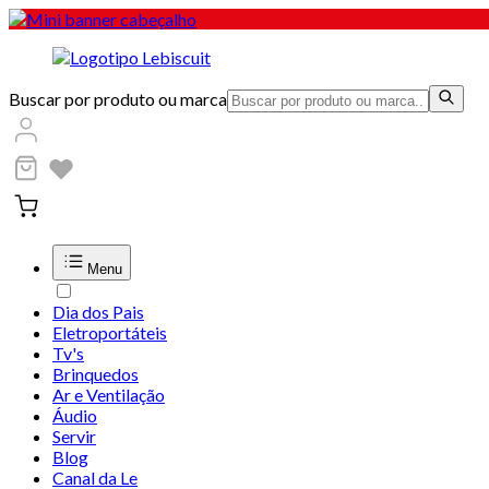
Buscar por produto ou marca
Menu
Dia dos Pais
Eletroportáteis
Tv's
Brinquedos
Ar e Ventilação
Áudio
Servir
Blog
Canal da Le