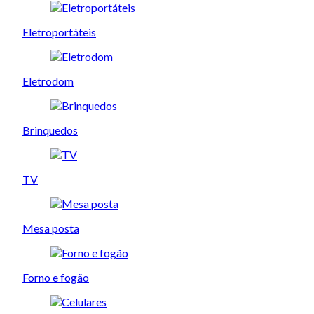
Eletroportáteis
Eletrodom
Brinquedos
TV
Mesa posta
Forno e fogão