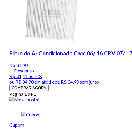
Filtro do Ar Condicionado Civic 06/ 16 CRV 07/ 1
R$ 34,90
Desconto
R$ 31,41
no PIX
ou
R$ 34,90
em até 1x de
R$ 34,90
sem juros
COMPRAR AGORA
Página 1 de 1
Cupom