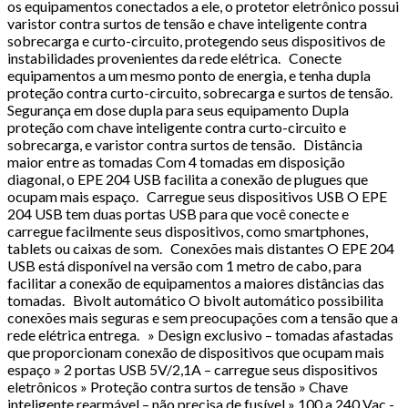
os equipamentos conectados a ele, o protetor eletrônico possui
varistor contra surtos de tensão e chave inteligente contra
sobrecarga e curto-circuito, protegendo seus dispositivos de
instabilidades provenientes da rede elétrica. Conecte
equipamentos a um mesmo ponto de energia, e tenha dupla
proteção contra curto-circuito, sobrecarga e surtos de tensão.
Segurança em dose dupla para seus equipamento Dupla
proteção com chave inteligente contra curto-circuito e
sobrecarga, e varistor contra surtos de tensão. Distância
maior entre as tomadas Com 4 tomadas em disposição
diagonal, o EPE 204 USB facilita a conexão de plugues que
ocupam mais espaço. Carregue seus dispositivos USB O EPE
204 USB tem duas portas USB para que você conecte e
carregue facilmente seus dispositivos, como smartphones,
tablets ou caixas de som. Conexões mais distantes O EPE 204
USB está disponível na versão com 1 metro de cabo, para
facilitar a conexão de equipamentos a maiores distâncias das
tomadas. Bivolt automático O bivolt automático possibilita
conexões mais seguras e sem preocupações com a tensão que a
rede elétrica entrega. » Design exclusivo – tomadas afastadas
que proporcionam conexão de dispositivos que ocupam mais
espaço » 2 portas USB 5V/2,1A – carregue seus dispositivos
eletrônicos » Proteção contra surtos de tensão » Chave
inteligente rearmável – não precisa de fusível » 100 a 240 Vac -