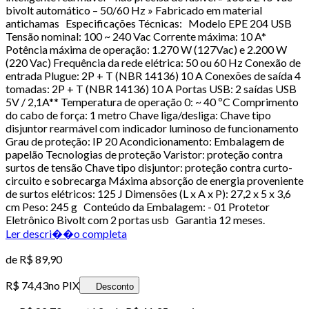
bivolt automático – 50/60 Hz » Fabricado em material
antichamas Especificações Técnicas: Modelo EPE 204 USB
Tensão nominal: 100 ~ 240 Vac Corrente máxima: 10 A*
Potência máxima de operação: 1.270 W (127Vac) e 2.200 W
(220 Vac) Frequência da rede elétrica: 50 ou 60 Hz Conexão de
entrada Plugue: 2P + T (NBR 14136) 10 A Conexões de saída 4
tomadas: 2P + T (NBR 14136) 10 A Portas USB: 2 saídas USB
5V / 2,1A** Temperatura de operação 0: ~ 40 ºC Comprimento
do cabo de força: 1 metro Chave liga/desliga: Chave tipo
disjuntor rearmável com indicador luminoso de funcionamento
Grau de proteção: IP 20 Acondicionamento: Embalagem de
papelão Tecnologias de proteção Varistor: proteção contra
surtos de tensão Chave tipo disjuntor: proteção contra curto-
circuito e sobrecarga Máxima absorção de energia proveniente
de surtos elétricos: 125 J Dimensões (L x A x P): 27,2 x 5 x 3,6
cm Peso: 245 g Conteúdo da Embalagem: - 01 Protetor
Eletrônico Bivolt com 2 portas usb Garantia 12 meses.
Ler descri��o completa
de
R$ 89,90
R$ 74,43
no PIX
Desconto