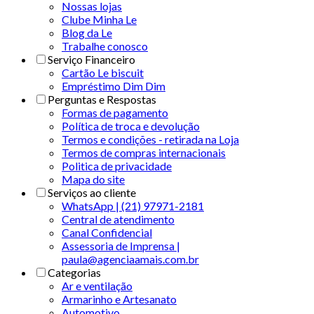
Nossas lojas
Clube Minha Le
Blog da Le
Trabalhe conosco
Serviço Financeiro
Cartão Le biscuit
Empréstimo Dim Dim
Perguntas e Respostas
Formas de pagamento
Política de troca e devolução
Termos e condições - retirada na Loja
Termos de compras internacionais
Politica de privacidade
Mapa do site
Serviços ao cliente
WhatsApp | (21) 97971-2181
Central de atendimento
Canal Confidencial
Assessoria de Imprensa |
paula@agenciaamais.com.br
Categorias
Ar e ventilação
Armarinho e Artesanato
Automotivo