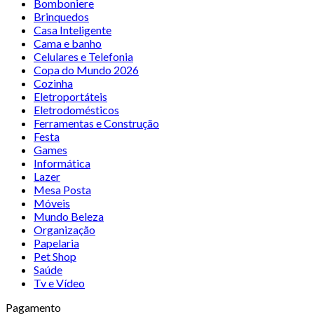
Bomboniere
Brinquedos
Casa Inteligente
Cama e banho
Celulares e Telefonia
Copa do Mundo 2026
Cozinha
Eletroportáteis
Eletrodomésticos
Ferramentas e Construção
Festa
Games
Informática
Lazer
Mesa Posta
Móveis
Mundo Beleza
Organização
Papelaria
Pet Shop
Saúde
Tv e Vídeo
Pagamento