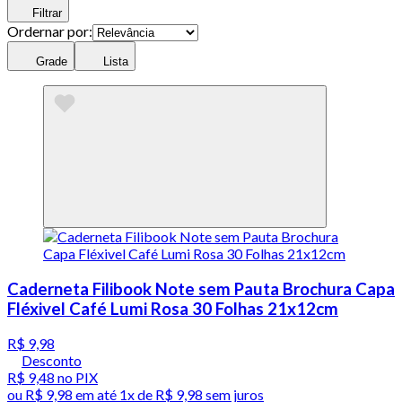
Filtrar
Ordernar por:
Grade
Lista
Caderneta Filibook Note sem Pauta Brochura Capa
Fléxivel Café Lumi Rosa 30 Folhas 21x12cm
R$ 9,98
Desconto
R$ 9,48
no PIX
ou
R$ 9,98
em até 1x de
R$ 9,98
sem juros