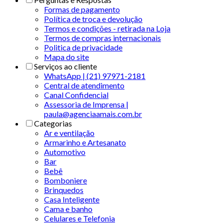
Formas de pagamento
Política de troca e devolução
Termos e condições - retirada na Loja
Termos de compras internacionais
Politica de privacidade
Mapa do site
Serviços ao cliente
WhatsApp | (21) 97971-2181
Central de atendimento
Canal Confidencial
Assessoria de Imprensa |
paula@agenciaamais.com.br
Categorias
Ar e ventilação
Armarinho e Artesanato
Automotivo
Bar
Bebê
Bomboniere
Brinquedos
Casa Inteligente
Cama e banho
Celulares e Telefonia