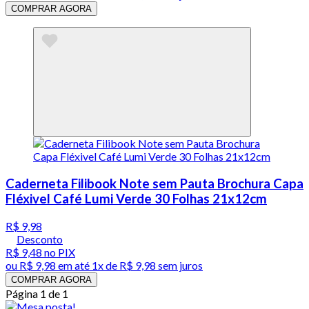
COMPRAR AGORA
Caderneta Filibook Note sem Pauta Brochura Capa
Fléxivel Café Lumi Verde 30 Folhas 21x12cm
R$ 9,98
Desconto
R$ 9,48
no PIX
ou
R$ 9,98
em até 1x de
R$ 9,98
sem juros
COMPRAR AGORA
Página 1 de 1