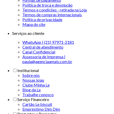
Formas de pagamento
Política de troca e devolução
Termos e condições - retirada na Loja
Termos de compras internacionais
Politica de privacidade
Mapa do site
Serviços ao cliente
WhatsApp | (21) 97971-2181
Central de atendimento
Canal Confidencial
Assessoria de Imprensa |
paula@agenciaamais.com.br
Institucional
Sobre nós
Nossas lojas
Clube Minha Le
Blog da Le
Trabalhe conosco
Serviço Financeiro
Cartão Le biscuit
Empréstimo Dim Dim
Perguntas e Respostas