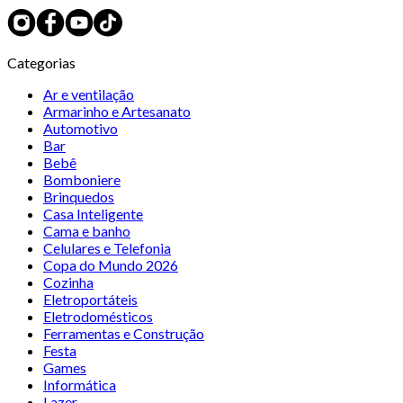
Categorias
Ar e ventilação
Armarinho e Artesanato
Automotivo
Bar
Bebê
Bomboniere
Brinquedos
Casa Inteligente
Cama e banho
Celulares e Telefonia
Copa do Mundo 2026
Cozinha
Eletroportáteis
Eletrodomésticos
Ferramentas e Construção
Festa
Games
Informática
Lazer