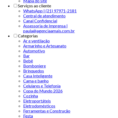
Mapa do site
Serviços ao cliente
WhatsApp | (21) 97971-2181
Central de atendimento
Canal Confidencial
Assessoria de Imprensa |
paula@agenciaamais.com.br
Categorias
Ar e ventilação
Armarinho e Artesanato
Automotivo
Bar
Bebê
Bomboniere
Brinquedos
Casa Inteligente
Cama e banho
Celulares e Telefonia
Copa do Mundo 2026
Cozinha
Eletroportáteis
Eletrodomésticos
Ferramentas e Construção
Festa