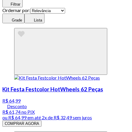
Filtrar
Ordernar por:
Grade
Lista
Kit Festa Festcolor HotWheels 62 Peças
R$ 64,99
Desconto
R$ 61,74
no PIX
ou
R$ 64,99
em até
2x de R$ 32,49 sem juros
COMPRAR AGORA