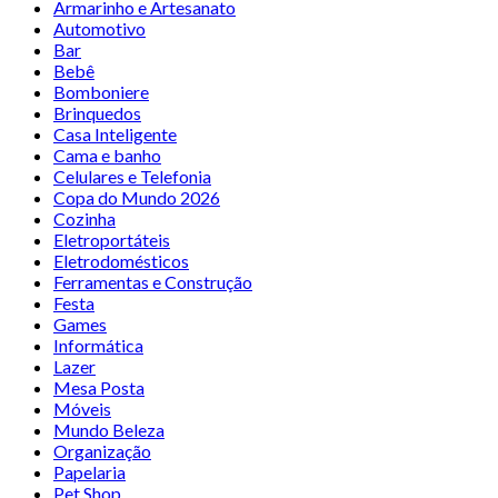
Armarinho e Artesanato
Automotivo
Bar
Bebê
Bomboniere
Brinquedos
Casa Inteligente
Cama e banho
Celulares e Telefonia
Copa do Mundo 2026
Cozinha
Eletroportáteis
Eletrodomésticos
Ferramentas e Construção
Festa
Games
Informática
Lazer
Mesa Posta
Móveis
Mundo Beleza
Organização
Papelaria
Pet Shop