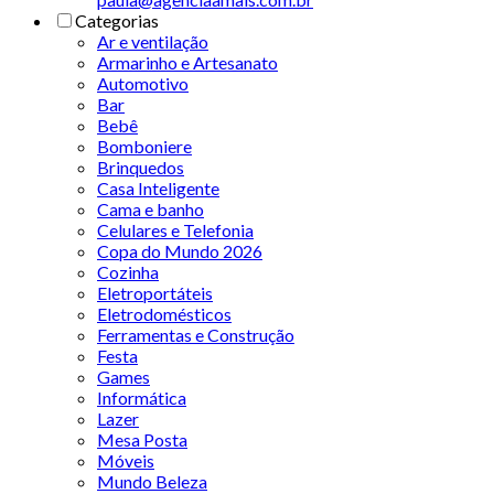
Categorias
Ar e ventilação
Armarinho e Artesanato
Automotivo
Bar
Bebê
Bomboniere
Brinquedos
Casa Inteligente
Cama e banho
Celulares e Telefonia
Copa do Mundo 2026
Cozinha
Eletroportáteis
Eletrodomésticos
Ferramentas e Construção
Festa
Games
Informática
Lazer
Mesa Posta
Móveis
Mundo Beleza