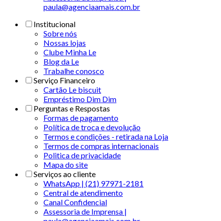
paula@agenciaamais.com.br
Institucional
Sobre nós
Nossas lojas
Clube Minha Le
Blog da Le
Trabalhe conosco
Serviço Financeiro
Cartão Le biscuit
Empréstimo Dim Dim
Perguntas e Respostas
Formas de pagamento
Política de troca e devolução
Termos e condições - retirada na Loja
Termos de compras internacionais
Politica de privacidade
Mapa do site
Serviços ao cliente
WhatsApp | (21) 97971-2181
Central de atendimento
Canal Confidencial
Assessoria de Imprensa |
paula@agenciaamais.com.br