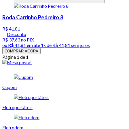
Roda Carrinho Pedreiro 8
R$ 41,81
Desconto
R$ 37,63
no PIX
ou
R$ 41,81
em até 1x de
R$ 41,81
sem juros
COMPRAR AGORA
Página 1 de 1
Cupom
Eletroportáteis
Eletrodom