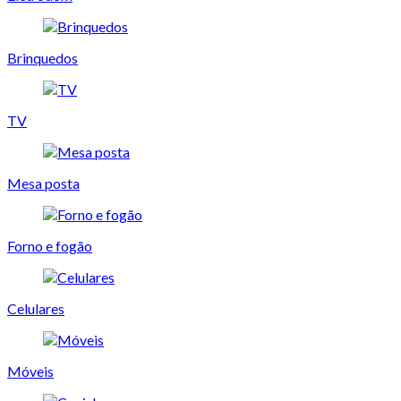
Brinquedos
TV
Mesa posta
Forno e fogão
Celulares
Móveis