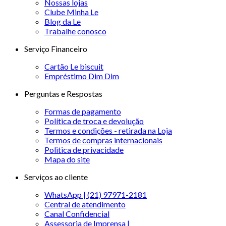
Nossas lojas
Clube Minha Le
Blog da Le
Trabalhe conosco
Serviço Financeiro
Cartão Le biscuit
Empréstimo Dim Dim
Perguntas e Respostas
Formas de pagamento
Política de troca e devolução
Termos e condições - retirada na Loja
Termos de compras internacionais
Politica de privacidade
Mapa do site
Serviços ao cliente
WhatsApp | (21) 97971-2181
Central de atendimento
Canal Confidencial
Assessoria de Imprensa |