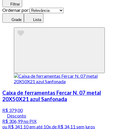
Filtrar
Ordernar por:
Grade
Lista
Caixa de ferramentas Fercar N. 07 metal
20X50X21 azul Sanfonada
R$ 379,00
Desconto
R$ 306,99
no PIX
ou
R$ 341,10
em até
10x de R$ 34,11 sem juros