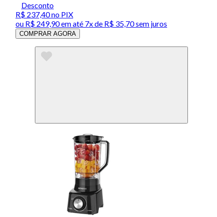
Desconto
R$ 237,40
no PIX
ou
R$ 249,90
em até
7x de R$ 35,70 sem juros
COMPRAR AGORA