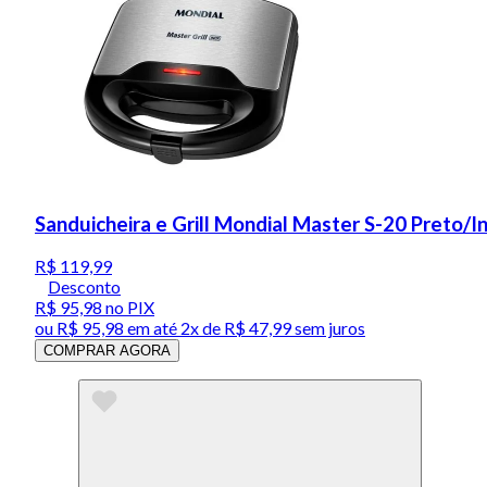
Sanduicheira e Grill Mondial Master S-20 Preto/
R$ 119,99
Desconto
R$ 95,98
no PIX
ou
R$ 95,98
em até
2x de R$ 47,99 sem juros
COMPRAR AGORA