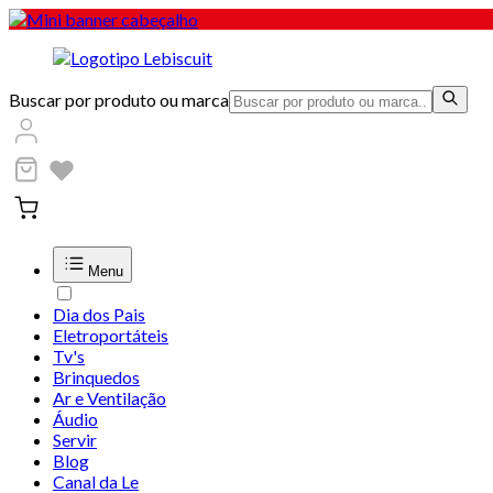
Buscar por produto ou marca
Menu
Dia dos Pais
Eletroportáteis
Tv's
Brinquedos
Ar e Ventilação
Áudio
Servir
Blog
Canal da Le