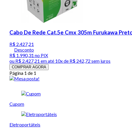
Cabo De Rede Cat.5e Cmx 305m Furukawa Preto 
R$ 2.427,21
Desconto
R$ 1.990,31
no PIX
ou
R$ 2.427,21
em até
10x de R$ 242,72 sem juros
COMPRAR AGORA
Página 1 de 1
Cupom
Eletroportáteis