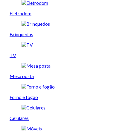
Eletrodom
Brinquedos
TV
Mesa posta
Forno e fogão
Celulares