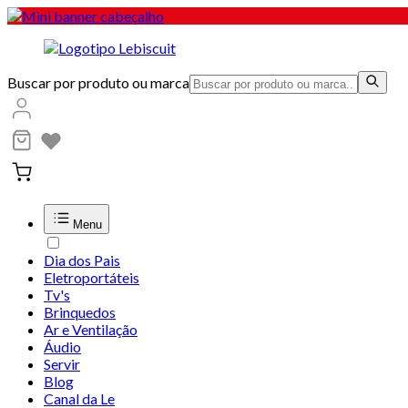
Buscar por produto ou marca
Menu
Dia dos Pais
Eletroportáteis
Tv's
Brinquedos
Ar e Ventilação
Áudio
Servir
Blog
Canal da Le