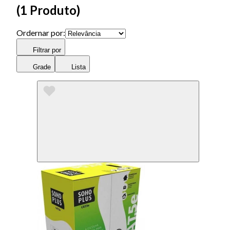
(
1 Produto
)
Ordernar por:
Filtrar por
Grade
Lista