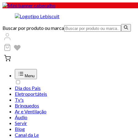
Buscar por produto ou marca
Menu
Dia dos Pais
Eletroportáteis
Tv's
Brinquedos
Ar e Ventilação
Áudio
Servir
Blog
Canal da Le