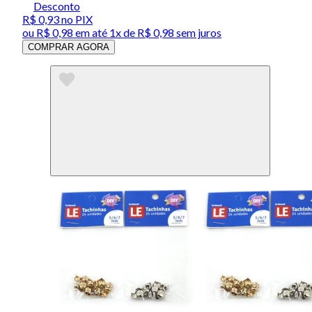
Desconto
R$ 0,93
no PIX
ou
R$ 0,98
em até 1x de
R$ 0,98
sem juros
COMPRAR AGORA