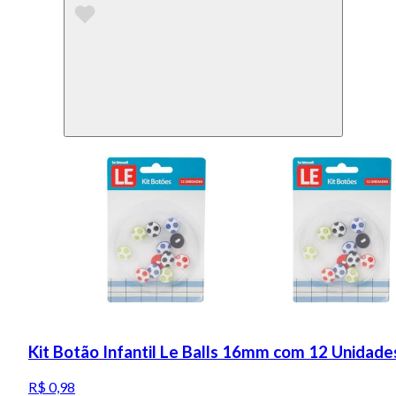
Kit Botão Infantil Le Balls 16mm com 12 Unidade
R$ 0,98