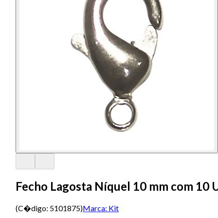
Fecho Lagosta Níquel 10 mm com 10 
(C�digo:
5101875
)
Marca:
Kit