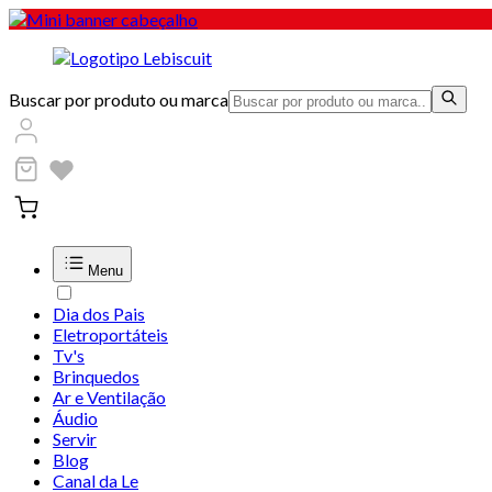
Buscar por produto ou marca
Menu
Dia dos Pais
Eletroportáteis
Tv's
Brinquedos
Ar e Ventilação
Áudio
Servir
Blog
Canal da Le