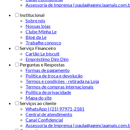
Assessoria de Imprensa | paula@agenciaamais.com.
Institucional
Sobre nós
Nossas lojas
Clube Minha Le
Blog da Le
Trabalhe conosco
Serviço Financeiro
Cartão Le biscuit
Empréstimo Dim Dim
Perguntas e Respostas
Formas de pagamento
Política de troca e devolução
Termos e condições - retirada na Loja
Termos de compras internacionais
Politica de privacidade
Mapa do site
Serviços ao cliente
WhatsApp | (21) 97971-2181
Central de atendimento
Canal Confidencial
Assessoria de Imprensa | paula@agenciaamais.com.