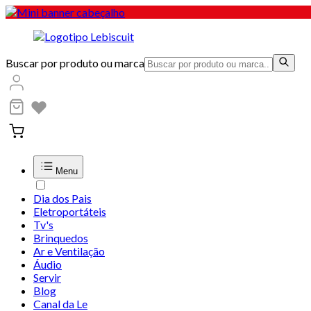
Buscar por produto ou marca
Menu
Dia dos Pais
Eletroportáteis
Tv's
Brinquedos
Ar e Ventilação
Áudio
Servir
Blog
Canal da Le